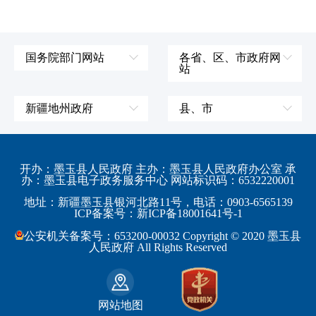
国务院部门网站
各省、区、市政府网
站
外交部
辽宁省
国防部
吉林省
新疆地州政府
县、市
发展和改革委员会
黑龙江省
伊犁哈萨克自治州
皮山县
科学技术部
上海市
塔城地区
墨玉县
开办：墨玉县人民政府 主办：墨玉县人民政府办公室 承
教育部
江苏省
办：墨玉县电子政务服务中心 网站标识码：6532220001
阿勒泰地区
策勒县
工业和信息化部
浙江省
地址：新疆墨玉县银河北路11号，电话：0903-6565139
博尔塔拉蒙古自治州
民丰县
ICP备案号：新ICP备18001641号-1
监察部
安徽省
昌吉回族自治州
和田县
公安机关备案号：653200-00032 Copyright © 2020 墨玉县
民政部
福建省
人民政府 All Rights Reserved
吐鲁番地区
和田市
司法部
江西省
巴音郭楞蒙古自治州
财政部
山东省
克拉玛依市
网站地图
人力资源和社会保障部
河南省