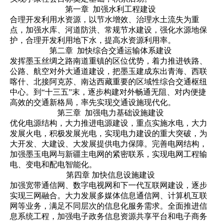
第一章 加强水利工程建设
合理开发利用水资源，以节水增效、治理水土流失为重
点，加强水库、河道防洪、常规节水建设，强化水源地保
护，合理开发利用地下水，提高水资源利用率。
第二章 加快综合交通运输体系建设
发挥墨玉丝绸之路南道重镇的区位优势，着力推进铁路、
公路、航空对外大通道建设，把墨玉建成东出青海、西联
喀什、北接阿克苏、南达西藏重要的区域性综合交通枢纽
中心。到“十三五”末，逐步构建对外畅通无阻、对内便捷
高效的交通新格局，率先实现交通设施现代化。
第三章 加强电力基础设施建设
优化电源结构，大力推进电源建设，重点实施水电，大力
发展火电，积极发展光电，实现电力建设的重大突破，为
大开发、大建设、大发展提供电力保障。完善电网结构，
加强墨玉电网与新疆主电网的紧密联系，实现电网工程输
电、变电和配电智能化。
第四章 加快信息设施建设
加强宽带通信网、数字电视网和下一代互联网建设，逐步
实现三网融合。大力发展多媒体信息通信网、计算机互联
网等业务，满足不同层次的信息化服务需求。全面推进信
息系统工程，加强电子政务信息资源共享平台和电子商务