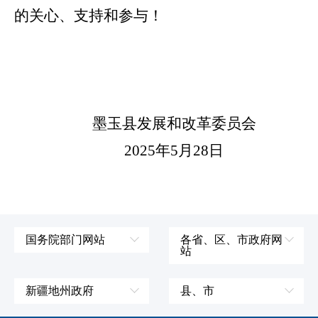
的关心、支持和参与！
墨玉县发展和改革委员会
2025年5月28日
国务院部门网站
各省、区、市政府网
站
外交部
辽宁省
国防部
吉林省
新疆地州政府
县、市
发展和改革委员会
黑龙江省
伊犁哈萨克自治州
皮山县