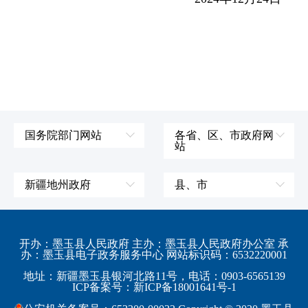
国务院部门网站
各省、区、市政府网
站
外交部
辽宁省
国防部
吉林省
新疆地州政府
县、市
发展和改革委员会
黑龙江省
伊犁哈萨克自治州
皮山县
科学技术部
上海市
塔城地区
墨玉县
开办：墨玉县人民政府 主办：墨玉县人民政府办公室 承
教育部
江苏省
办：墨玉县电子政务服务中心 网站标识码：6532220001
阿勒泰地区
策勒县
工业和信息化部
浙江省
地址：新疆墨玉县银河北路11号，电话：0903-6565139
博尔塔拉蒙古自治州
民丰县
ICP备案号：新ICP备18001641号-1
监察部
安徽省
昌吉回族自治州
和田县