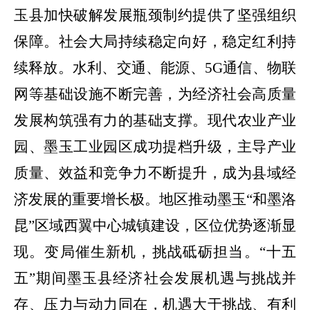
玉县
加快破解发展瓶颈制约提供了坚强组织
保障。
社会大局持续稳定向好，
稳定红利持
续释放。
水利、交通、能源
、
5G
通信、物联
网等基础设施
不断完善，
为经济社会高质量
发展构筑强有力的基础支撑。
现代农业产业
园、墨玉工业园区成功提档升级，
主导产业
质量、效益和竞争力不断提升，成为县域经
济发展的重要增长极。地区推动墨玉
“
和墨洛
昆
”
区域西翼中心城镇建设，区位优势逐渐显
现。
变局催生新机，挑战砥砺担当。
“十五
五”期间墨玉县经济社会发展机遇与挑战并
存、压力与动力同在，机遇大于挑战、有利