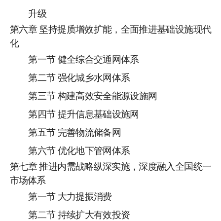
升级
第
六
章
坚持提质增效扩能，全面推进基础设施现代
化
第一节
健全综合交通网体系
第二节
强化城乡水网体系
第三节
构建高效安全能源设施网
第
四
节
提升
信息基础设施网
第
五
节
完善
物流储备网
第
六
节
优化地下管网体系
第
七
章
推进内需战略纵深实施，深度融入
全国统一
市场
体系
第一节
大力提振消费
第二节
持续扩大有效投资