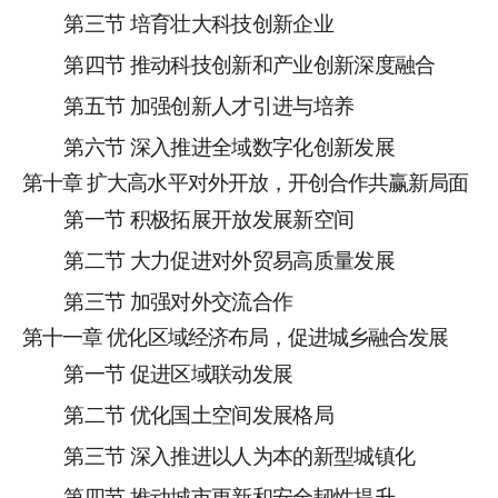
第三节
培育壮大科技
创新
企业
第四节
推动科技创新和产业创新深度融合
第
五
节
加强创新人才引进与培养
第
六
节
深入推进
全域
数字
化
创新发展
第十章
扩大高水平对外开放，开创合作共赢新局面
第一节
积极拓展开放发展新空间
第二节
大力促进对外贸易高质量发展
第三节
加强对外交流合作
第十
一
章
优化区域经济布局，促进城乡融合发展
第一节
促进区域联动发展
第二节
优化国土空间发展格局
第三节
深入推进以人为本的新型城镇化
第四节
推动城市更新和安全韧性提升