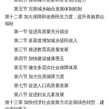
第五节
完善城乡融合发展体制机制
第十
二
章
加大保障和改善民生力度，提升各族群众
福祉
第一节
促进高质量充分就业
第二节
多渠道增加城乡居民收入
第
三
节
推进教育高质量发展
第
四
节
加快建设健康墨玉
第
五
节
健全多层次社会保障体系
第
六
节
加大住房保障力度
第
七
节
促进人口高质量发展
第八节
促进妇女儿童发展
第十
三
章
加快经济社会发展方式全面绿色转型，建