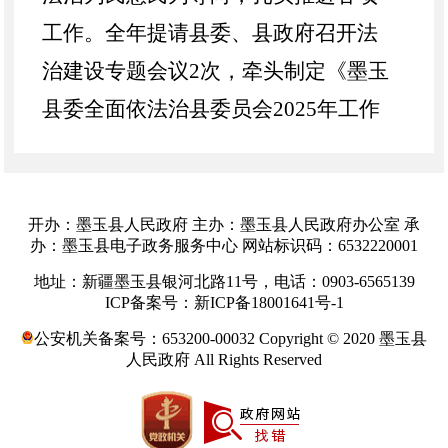
工作。全年提请县委、县政府召开法
治建设专题会议
2
次，牵头制定《墨玉
县委全面依法治县委员会
2025年工作
要点》《墨玉县2025年法治政府建设
重点任务清单》，推动法治政府建设
各项任务落地见效。全县法治政府建
开办：墨玉县人民政府 主办：墨玉县人民政府办公室 承
办：墨玉县电子政务服务中心 网站标识码：6532220001
设责任体系进一步健全，行政决策、
地址：新疆墨玉县银河北路11号，电话：0903-6565139
执法、服务等全流程规范化水平持续
ICP备案号：新ICP备18001641号-1
提升，干部群众法治素养明显增强，
公安机关备案号：653200-00032 Copyright © 2020 墨玉县
人民政府 All Rights Reserved
法治墨玉建设迈出坚实步伐。
二、主要举措和成效