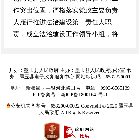
作突出位置，严格落实党政主要负责
人履行推进法治建设第一责任人职
责，成立法治建设工作领导小组，将
法治建设与信访业务同部署、同推
进。全年召开党组会、专题会研究法
治信访工作
4
次，制定年度法治建设工
开办：墨玉县人民政府 主办：墨玉县人民政府办公室 承
办：墨玉县电子政务服务中心 网站标识码：6532220001
作要点，明确责任分工、时间节点与
地址：新疆墨玉县银河北路11号，电话：0903-6565139
推进举措，形成主要领导亲自抓、分
ICP备案号：新ICP备18001641号-1
管领导具体抓、各科室协同抓的工作
公安机关备案号：653200-00032 Copyright © 2020 墨玉县
人民政府 All Rights Reserved
格局，确保法治政府建设各项任务落
地见效。