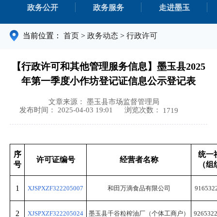
政务公开
政务服务
走进墨玉
当前位置：
首页
>
政务动态
>
行政许可
【行政许可和其他管理服务信息】墨玉县2025
年第一季度小作坊登记证信息公示登记表
文章来源： 墨玉县市场监督管理局
浏览次数：
发布时间： 2025-04-03 19:01
1719
序
统一
许可证编号
经营者名称
号
（组
1
XJSPXZF322205007
和田万滴食品有限公司
91653
2
XJSPXZF322205024
墨玉县千谷粒榨油厂（个体工商户）
92653