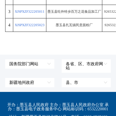
3
XJSPXZF322205011
墨玉县吐外特乡百万之花食品加工厂
92653
4
XJSPXZF322205023
墨玉县扎瓦镇民意面粉厂
92653
国务院部门网站
各省、区、市政府网
站
外交部
辽宁省
国防部
吉林省
新疆地州政府
县、市
发展和改革委员会
黑龙江省
伊犁哈萨克自治州
皮山县
科学技术部
上海市
塔城地区
墨玉县
开办：墨玉县人民政府 主办：墨玉县人民政府办公室 承
教育部
江苏省
办：墨玉县电子政务服务中心 网站标识码：6532220001
阿勒泰地区
策勒县
工业和信息化部
浙江省