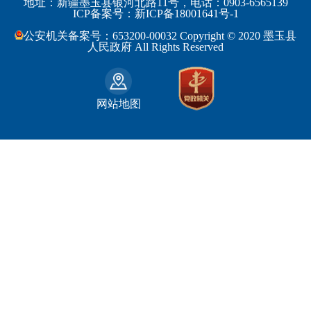
地址：新疆墨玉县银河北路11号，电话：0903-6565139
博尔塔拉蒙古自治州
民丰县
ICP备案号：新ICP备18001641号-1
监察部
安徽省
昌吉回族自治州
和田县
公安机关备案号：653200-00032 Copyright © 2020 墨玉县
民政部
福建省
人民政府 All Rights Reserved
吐鲁番地区
和田市
司法部
江西省
巴音郭楞蒙古自治州
财政部
山东省
克拉玛依市
网站地图
人力资源和社会保障部
河南省
阿克苏地区
生态环境部
湖南省
哈密地区
自然资源部
广东省
喀什地区
住房和城乡建设部
广西壮族自治区
和田地区
国家铁路局
海南省
石河子市
水利部
四川省
农业部
重庆市
文化和旅游部
贵州省
商务部
云南省