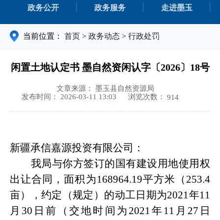
政务公开
政务服务
走进墨玉
当前位置：
首页
>
政务动态
>
行政处罚
闲置土地认定书 墨自然资闲认字〔2026〕18号
文章来源： 墨玉县自然资源局
浏览次数：
发布时间： 2026-03-11 13:03
914
新疆承信嘉源投资有限公司：
我局与你方签订的国有建设用地使用权
出让合同，面积为
168964.19
平方米（
253.4
亩
）
，约定（规定）的动工日期为
20
21
年
11
月
30
日前
（交地时间为
20
21
年
11
月
27
日