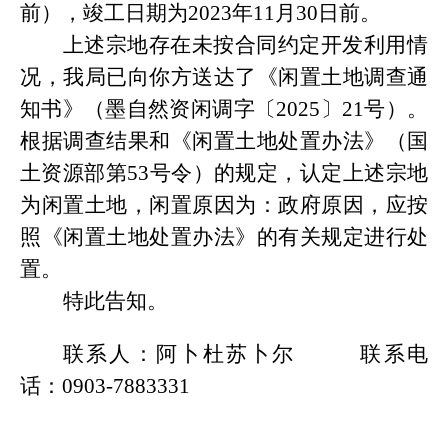
前），竣工日期为
20
23
年
11
月
30
日前
。
上述宗地存在未按合同约定开发利用情
况，我局已向你方送达了
《闲置土地调查通
知书》（墨自然资闲调字〔
2025〕21号）
。
根据调查结果和《闲置土地处置办法》（国
土资源部第
53号令）的规定，认定上述宗地
为闲置土地，闲置原因为：政府原因，应按
照《闲置土地处置办法》的有关规定进行处
置。
特此告知。
联系人：阿卜杜苏卜尔
联系电
话：
0903-7883331