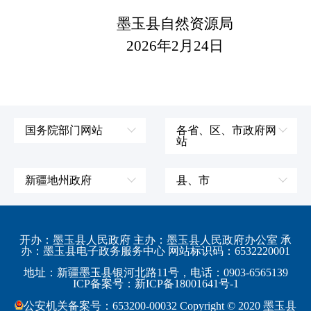
墨玉县自然资源局
2026年2月24日
国务院部门网站
各省、区、市政府网
站
外交部
辽宁省
国防部
吉林省
新疆地州政府
县、市
发展和改革委员会
黑龙江省
伊犁哈萨克自治州
皮山县
科学技术部
上海市
塔城地区
墨玉县
开办：墨玉县人民政府 主办：墨玉县人民政府办公室 承
教育部
江苏省
办：墨玉县电子政务服务中心 网站标识码：6532220001
阿勒泰地区
策勒县
工业和信息化部
浙江省
地址：新疆墨玉县银河北路11号，电话：0903-6565139
博尔塔拉蒙古自治州
民丰县
ICP备案号：新ICP备18001641号-1
监察部
安徽省
昌吉回族自治州
和田县
公安机关备案号：653200-00032 Copyright © 2020 墨玉县