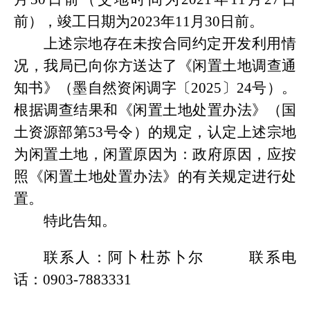
前），竣工日期为
20
23
年
11
月
30
日前
。
上述宗地存在未按合同约定开发利用情
况，我局已向你方送达了
《闲置土地调查通
知书》（墨自然资闲调字〔
2025〕24号）
。
根据调查结果和《闲置土地处置办法》（国
土资源部第
53号令）的规定，认定上述宗地
为闲置土地，闲置原因为：政府原因，应按
照《闲置土地处置办法》的有关规定进行处
置。
特此告知。
联系人：阿卜杜苏卜尔
联系电
话：
0903-7883331