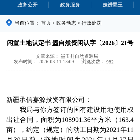
政务公开
政务服务
走进墨玉
当前位置：
首页
>
政务动态
>
行政处罚
闲置土地认定书 墨自然资闲认字〔2026〕21号
文章来源： 墨玉县自然资源局
浏览次数：
发布时间： 2026-03-11 13:09
982
新疆承信嘉源投资有限公司：
我局与你方签订的国有建设用地使用权
出让合同，面积
为
108901.36
平方米（
163.4
亩
）
，
约定（规定）的动工日期为
20
21
年
11
月
30
日前
（交地时间为
20
21
年
11
月
27
日