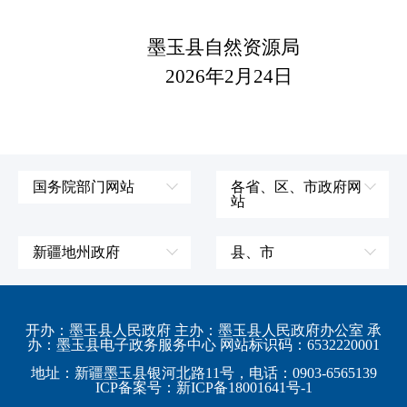
墨玉县自然资源局
2026年2月24日
国务院部门网站
各省、区、市政府网
站
外交部
辽宁省
国防部
吉林省
新疆地州政府
县、市
发展和改革委员会
黑龙江省
伊犁哈萨克自治州
皮山县
科学技术部
上海市
塔城地区
墨玉县
开办：墨玉县人民政府 主办：墨玉县人民政府办公室 承
教育部
江苏省
办：墨玉县电子政务服务中心 网站标识码：6532220001
阿勒泰地区
策勒县
工业和信息化部
浙江省
地址：新疆墨玉县银河北路11号，电话：0903-6565139
博尔塔拉蒙古自治州
民丰县
ICP备案号：新ICP备18001641号-1
监察部
安徽省
昌吉回族自治州
和田县