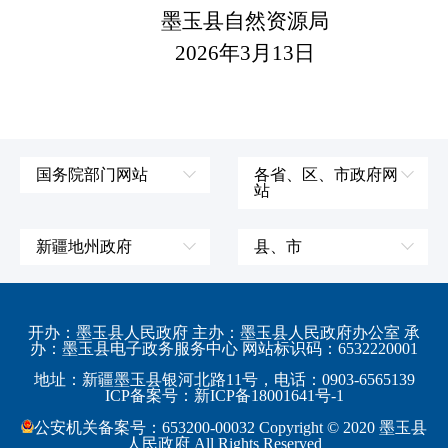
墨玉县自然资源局
2026年3月13日
国务院部门网站
各省、区、市政府网
站
外交部
辽宁省
国防部
吉林省
新疆地州政府
县、市
发展和改革委员会
黑龙江省
伊犁哈萨克自治州
皮山县
科学技术部
上海市
塔城地区
墨玉县
开办：墨玉县人民政府 主办：墨玉县人民政府办公室 承
教育部
江苏省
办：墨玉县电子政务服务中心 网站标识码：6532220001
阿勒泰地区
策勒县
工业和信息化部
浙江省
地址：新疆墨玉县银河北路11号，电话：0903-6565139
博尔塔拉蒙古自治州
民丰县
ICP备案号：新ICP备18001641号-1
监察部
安徽省
昌吉回族自治州
和田县
公安机关备案号：653200-00032 Copyright © 2020 墨玉县
民政部
福建省
人民政府 All Rights Reserved
吐鲁番地区
和田市