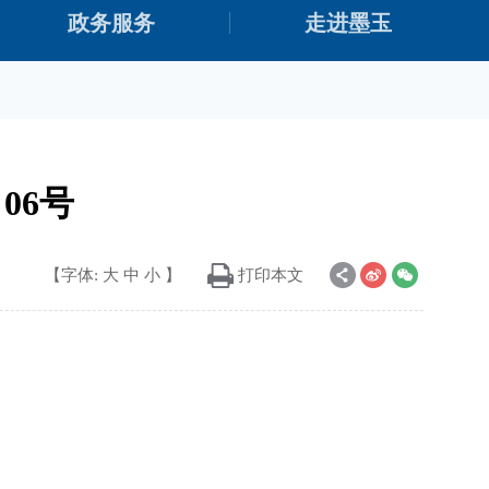
政务服务
走进墨玉
06号
【字体:
大
中
小
】
打印本文