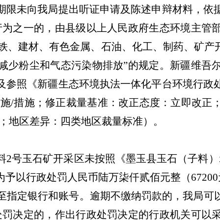
期限未向我局提出听证申请及陈述申辩材料，
依
行为之一的，由县级以上人民政府生态环境主管
)钢铁、建材、有色金属、石油、化工、制药、矿
减少粉尘和气态污染物排放”的规定。
新疆维吾
及参照《新疆生态环境执法一体化平台环境行政
设施/措施；修正裁量基准：改正态度：立即改正
业；地区差异：四类地区裁量标准）。
料
2号玉石矿
开采区未按照《墨玉县玉石（子料）
为
予以行政处罚人民币
陆万柒仟贰佰元整（
6720
至指定银行和账号。逾期不缴纳罚款的，我局可
处罚决定的，作出行政处罚决定的行政机关可以