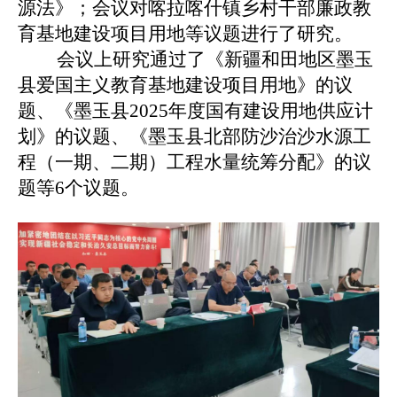
源法》；会议对喀拉喀什镇乡村干部廉政教
育基地建设项目用地等议题进行了研究。
会议上研究通过了
《
新疆和田地区墨玉
县爱国主义教育基地建设项目用地
》
的议
题、
《墨玉县
2025年度国有建设用地供应计
划》的议题、
《
墨玉县北部防沙治沙水源工
程（一期、二期）工程水量统筹分配
》
的议
题
等6个议题。