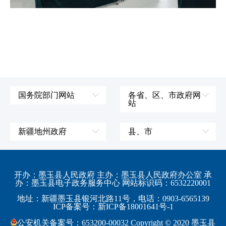
国务院部门网站
各省、区、市政府网
站
外交部
辽宁省
国防部
吉林省
新疆地州政府
县、市
发展和改革委员会
黑龙江省
伊犁哈萨克自治州
皮山县
科学技术部
上海市
塔城地区
墨玉县
开办：墨玉县人民政府 主办：墨玉县人民政府办公室 承
教育部
江苏省
办：墨玉县电子政务服务中心 网站标识码：6532220001
阿勒泰地区
策勒县
工业和信息化部
浙江省
地址：新疆墨玉县银河北路11号，电话：0903-6565139
博尔塔拉蒙古自治州
民丰县
ICP备案号：新ICP备18001641号-1
监察部
安徽省
昌吉回族自治州
和田县
公安机关备案号：653200-00032 Copyright © 2020 墨玉县