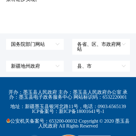
国务院部门网站
各省、区、市政府网
站
外交部
辽宁省
国防部
吉林省
新疆地州政府
县、市
发展和改革委员会
黑龙江省
伊犁哈萨克自治州
皮山县
科学技术部
上海市
塔城地区
墨玉县
开办：墨玉县人民政府 主办：墨玉县人民政府办公室 承
教育部
江苏省
办：墨玉县电子政务服务中心 网站标识码：6532220001
阿勒泰地区
策勒县
工业和信息化部
浙江省
地址：新疆墨玉县银河北路11号，电话：0903-6565139
博尔塔拉蒙古自治州
民丰县
ICP备案号：新ICP备18001641号-1
监察部
安徽省
昌吉回族自治州
和田县
公安机关备案号：653200-00032 Copyright © 2020 墨玉县
民政部
福建省
人民政府 All Rights Reserved
吐鲁番地区
和田市
司法部
江西省