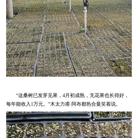
“这桑树已发芽见果，4月初成熟，无花果也长得好，
每年能收入1万元。”木太力甫·阿布都热合曼笑着说。