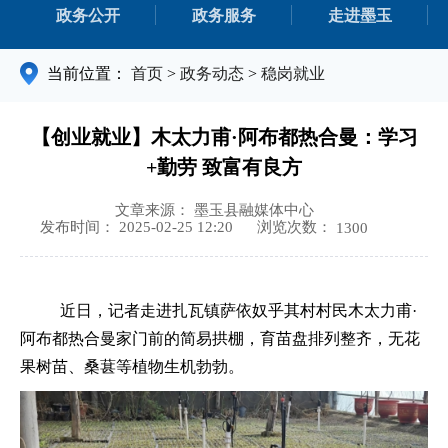
政务公开
政务服务
走进墨玉
当前位置：
首页
>
政务动态
>
稳岗就业
【创业就业】木太力甫·阿布都热合曼：学习
+勤劳 致富有良方
文章来源： 墨玉县融媒体中心
浏览次数：
发布时间： 2025-02-25 12:20
1300
近日，记者走进扎瓦镇萨依奴乎其村村民木太力甫
·
阿布都热合曼家门前的简易拱棚，育苗盘排列整齐，无花
果树苗、桑葚等植物生机勃勃。