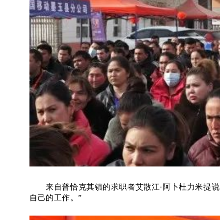
来自普恰克其镇的求职者艾散江
·阿卜杜力米提
自己的工作。”