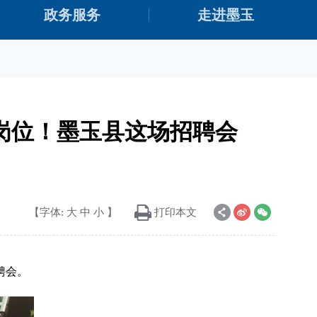
政务服务
走进墨玉
送岗位！墨玉县这场招聘会
【字体:
大
中
小
】
打印本文
聘会。