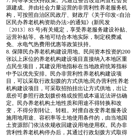
7. 同等享受扶持政策。凡通过整合改造闲置社会资
源建成、并由社会力量运营的非营利性养老服务机
构，可按照自治区民政厅、财政厅《关于印发<自治
区民办养老机构资助办法>的通知》(新民发
〔2013〕83 号)有关规定，享受养老服务建设补贴、
运营补贴等。各地可结合本地实际，制定税费减
免、水电气热费用优惠等政策扶持。
8. 保障民办养老机构建设用地。民间资本投资的200
张以上床位的养老机构建设项目直接纳入本地区重
点民生项目，其建设用地指标在当地政府统筹指标
中予以优先安排。民办非营利性养老机构建设项
目，可以采取行政划拨的方式供地;民办营利性养老
机构建设项目，可采取招拍挂出让方式供地，出让
底价可参照行政划拨价格或按照成本逼近法评估确
定。民办养老机构土地性质和用途不得转换和改
变，不得分割转让、转租。对擅自改变养老服务设
施用地用途、容积率等土地使用条件的，由当地国
土资源部门依法依规收回建设用地使用权。民办非
营利性养老机构停办后，其通过行政划拨方式取得