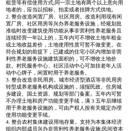
租赁等有偿使用方式;同一宗土地有两个以上意向用
地者的，应当以招标、拍卖或者挂牌方式供地。
2. 整合改造闲置厂房、社区用房。改造利用现有闲
置厂房、社区用房等兴办养老服务设施，经规划批
准临时改变建筑使用功能从事非营利性养老服务且
连续经营一年以上的，五年内可不增收土地年租金
或土地收益差价，土地使用性质可暂不做变更。在
符合规划的前提下，已建成的住宅小区内增加非营
利性养老服务设施建筑面积的，可不增收土地价
款。村民服务中心、社区活动中心可加挂老年人活
动中心牌子，闲置时用于养老服务。
3. 整合改造非民用房。城市经济型酒店等非民用房
转型成养老服务机构或设施的，须报民政、住房城
乡建设、国土资源、规划等部门备案。五年内可暂
不办理土地和房产功能变更手续，满 3 五年后继续
用于养老服务设施的，可由产权人按有关规定办理
使用功能变更手续。
4. 整合农村集体建设用地存量。支持为本集体经济
组织内部成员兴办非营利性养老服务设施;民间资本