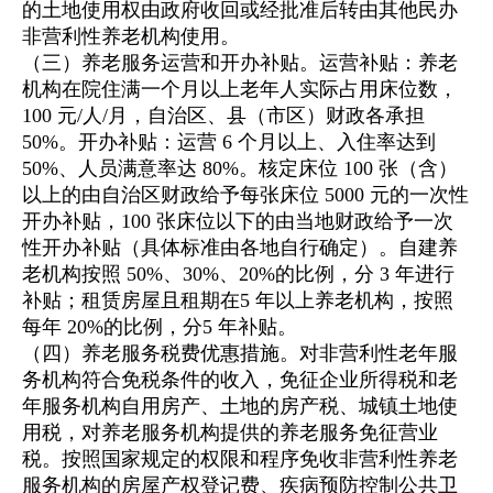
的土地使用权由政府收回或经批准后转由其他民办
非营利性养老机构使用。
（三）养老服务运营和开办补贴。运营补贴：养老
机构在院住满一个月以上老年人实际占用床位数，
100 元/人/月，自治区、县（市区）财政各承担
50%。开办补贴：运营 6 个月以上、入住率达到
50%、人员满意率达 80%。核定床位 100 张（含）
以上的由自治区财政给予每张床位 5000 元的一次性
开办补贴，100 张床位以下的由当地财政给予一次
性开办补贴（具体标准由各地自行确定）。自建养
老机构按照 50%、30%、20%的比例，分 3 年进行
补贴；租赁房屋且租期在5 年以上养老机构，按照
每年 20%的比例，分5 年补贴。
（四）养老服务税费优惠措施。对非营利性老年服
务机构符合免税条件的收入，免征企业所得税和老
年服务机构自用房产、土地的房产税、城镇土地使
用税，对养老服务机构提供的养老服务免征营业
税。按照国家规定的权限和程序免收非营利性养老
服务机构的房屋产权登记费、疾病预防控制公共卫