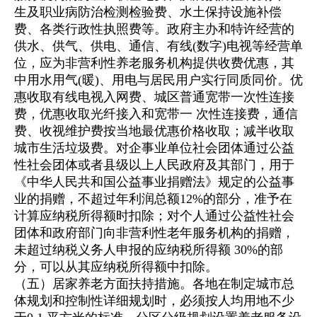
生及职业病防治检测检验费、水土保持设施补偿
费、各类行政性执照费等。政府主办和特许经营的
供水、供气、供电、通信、有线(数字)电视等经营单
位，应为非营利性养老服务机构提供收费优惠，其
中用水用气(暖)、用电与居民用户实行同质同价。优
惠收取有线电视入网费、城区普通宽带一次性连接
费，优惠收取光纤接入和宽带一 次性连接费，通信
费、收视维护费按当地最优惠价格收取；减半收取
城市生活垃圾费。对企事业单位社会团体通过公益
性社会团体或者县级以上人民政府及其部门，用于
《中华人民共和国公益事业捐赠法》规定的公益事
业的捐赠，不超过年利润总额12%的部分，准予在
计算应纳税所得额时扣除；对个人通过公益性社会
团体和政府部门向非营利性老年服务机构的捐赠，
未超过纳税义务人申报的应纳税所得额 30%的部
分，可以从其应纳税所得额中扣除。
（五）居家养老方面扶持措施。各地在制定城市总
体规划和控制性详细规划时，必须按人均用地不少