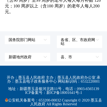
（含90 周岁）至99 周岁的老年人每人每月补贴 120
元；100 周岁以上（含100 周岁）的老年人每人200
元。
国务院部门网站
各省、区、市政府网
站
外交部
辽宁省
国防部
吉林省
新疆地州政府
县、市
发展和改革委员会
黑龙江省
伊犁哈萨克自治州
皮山县
科学技术部
上海市
塔城地区
墨玉县
开办：墨玉县人民政府 主办：墨玉县人民政府办公室 承
教育部
江苏省
办：墨玉县电子政务服务中心 网站标识码：6532220001
阿勒泰地区
策勒县
工业和信息化部
浙江省
地址：新疆墨玉县银河北路11号，电话：0903-6565139
博尔塔拉蒙古自治州
民丰县
ICP备案号：新ICP备18001641号-1
监察部
安徽省
昌吉回族自治州
和田县
公安机关备案号：653200-00032 Copyright © 2020 墨玉县
民政部
福建省
人民政府 All Rights Reserved
吐鲁番地区
和田市