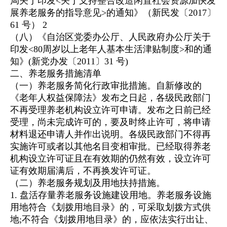
局关于印发<关于支持整合改造闲置社会资源加快发
展养老服务的指导意见>的通知》（新民发〔2017〕
61 号） 2
（八）《自治区党委办公厅、人民政府办公厅关于
印发<80周岁以上老年人基本生活津贴制度>和的通
知》(新党办发〔2011〕31 号)
二、养老服务措施清单
（一）养老服务简化行政审批措施。自新修改的
《老年人权益保障法》发布之日起，各级民政部门
不再受理养老机构设立许可申请。发布之日前已经
受理，尚未完成许可的，要及时终止许可，将申请
材料退还申请人并作出说明。各级民政部门不得再
实施许可或者以其他名目变相审批。已经取得养老
机构设立许可证且在有效期的仍然有效，设立许可
证有效期届满后，不再换发许可证。
（二）养老服务规划及用地扶持措施。
1. 盘活存量养老服务设施建设用地。养老服务设施
用地符合《划拨用地目录》的，可采取划拨方式供
地;不符合《划拨用地目录》的，应依法实行出让、