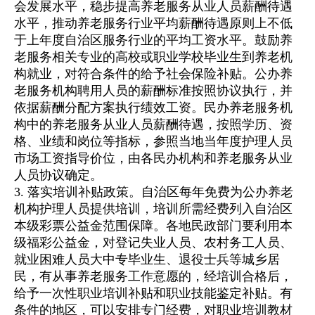
会发展水平，稳步提高养老服务从业人员薪酬待遇
水平，推动养老服务行业平均薪酬待遇原则上不低
于上年度自治区服务行业的平均工资水平。鼓励养
老服务相关专业的高校或职业学校毕业生到养老机
构就业，对符合条件的给予社会保险补贴。公办养
老服务机构聘用人员的薪酬标准按照协议执行，并
依据薪酬分配方案执行绩效工资。民办养老服务机
构中的养老服务从业人员薪酬待遇，按照学历、资
格、业绩和岗位等指标，参照当地当年度护理人员
市场工资指导价位，由各民办机构和养老服务从业
人员协议确定。
3. 落实培训补贴政策。自治区每年免费为公办养老
机构护理人员提供培训，培训所需经费列入自治区
本级彩票公益金范围保障。各地民政部门要利用本
级福彩公益金，对登记失业人员、农村务工人员、
就业困难人员大中专毕业生、退役士兵等城乡居
民，有从事养老服务工作意愿的，经培训合格后，
给予一次性职业培训补贴和职业技能鉴定补贴。有
条件的地区，可以安排专门经费，对职业培训教材