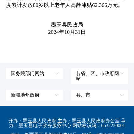
度累计发放80岁以上老年人高龄津贴62.366万元。
墨玉县民政局
2024年10月31日
国务院部门网站
各省、区、市政府网
站
外交部
辽宁省
国防部
吉林省
新疆地州政府
县、市
发展和改革委员会
黑龙江省
伊犁哈萨克自治州
皮山县
科学技术部
上海市
塔城地区
墨玉县
开办：墨玉县人民政府 主办：墨玉县人民政府办公室 承
教育部
江苏省
办：墨玉县电子政务服务中心 网站标识码：6532220001
阿勒泰地区
策勒县
工业和信息化部
浙江省