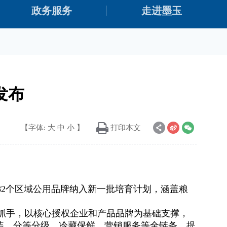
政务服务
走进墨玉
发布
【字体:
大
中
小
】
打印本文
，82个区域公用品牌纳入新一批培育计划，涵盖粮
抓手，以核心授权企业和产品品牌为基础支撑，
装、分等分级、冷藏保鲜、营销服务等全链条，提