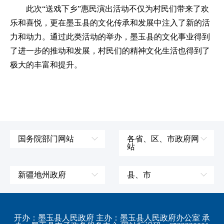
此次
“送戏下乡”惠民演出活动不仅为村民们带来了欢
乐和喜悦，更在墨玉县的文化传承和发展中注入了新的活
力和动力。通过此类活动的举办，墨玉县的文化事业得到
了进一步的推动和发展，村民们的精神文化生活也得到了
极大的丰富和提升。
国务院部门网站
各省、区、市政府网
站
外交部
辽宁省
国防部
吉林省
新疆地州政府
县、市
发展和改革委员会
黑龙江省
伊犁哈萨克自治州
皮山县
科学技术部
上海市
塔城地区
墨玉县
开办：墨玉县人民政府 主办：墨玉县人民政府办公室 承
教育部
江苏省