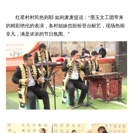
红星村村民热则耶
·如则麦麦提说：“墨玉文工团带来
的精彩绝伦的表演，各村姐妹也纷纷登台献艺，现场热闹
非凡，满是浓浓的节日氛围。”