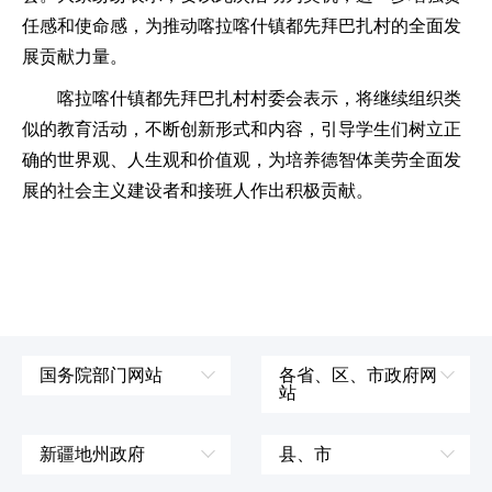
任感和使命感，为推动喀拉喀什镇都先拜巴扎村的全面发
展贡献力量。
喀拉喀什镇都先拜巴扎村村委会表示，将继续组织类
似的教育活动，不断创新形式和内容，引导学生们树立正
确的世界观、人生观和价值观，为培养德智体美劳全面发
展的社会主义建设者和接班人作出积极贡献。
国务院部门网站
各省、区、市政府网
站
外交部
辽宁省
国防部
吉林省
新疆地州政府
县、市
发展和改革委员会
黑龙江省