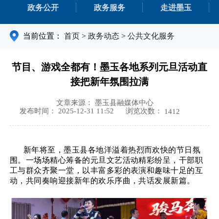
政务公开
政务服务
走进墨玉
当前位置：
首页
>
政务动态
>
公共文化服务
节目、游戏全都有！墨玉各地系列元旦活动直
接把新年氛围拉满
文章来源： 墨玉县融媒体中心
浏览次数：
发布时间： 2025-12-31 11:52
1412
新年将至，墨玉县各地洋溢着热烈而欢快的节日氛
围。一场场精心筹备的元旦文艺活动精彩纷呈，干部职
工与群众齐聚一堂，以丰富多彩的表演和趣味十足的互
动，共同奏响迎接新年的欢乐序曲，共话发展新篇。