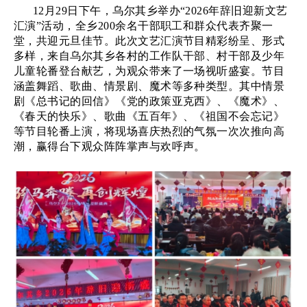
12月29日下午，乌尔其乡举办“2026年辞旧迎新文艺
汇演”活动，全乡200余名干部职工和群众代表齐聚一
堂，共迎元旦佳节。此次文艺汇演节目精彩纷呈、形式
多样，来自乌尔其乡各村的工作队干部、村干部及少年
儿童轮番登台献艺，为观众带来了一场视听盛宴。节目
涵盖舞蹈、歌曲、情景剧、魔术等多种类型。其中情景
剧《总书记的回信》《党的政策亚克西》、《魔术》、
《春天的快乐》、歌曲《五百年》、《祖国不会忘记》
等节目轮番上演，将现场喜庆热烈的气氛一次次推向高
潮，赢得台下观众阵阵掌声与欢呼声。