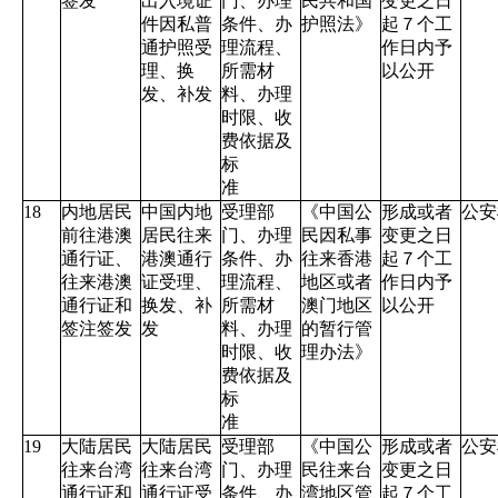
签发
出入境证
门、办理
民共和国
变更之日
件因私普
条件、办
护照法》
起７个工
通护照受
理流程、
作日内予
理、换
所需材
以公开
发、补发
料、办理
时限、收
费依据及
标
准
18
内地居民
中国内地
受理部
《中国公
形成或者
公安
前往港澳
居民往来
门、办理
民因私事
变更之日
通行证、
港澳通行
条件、办
往来香港
起７个工
往来港澳
证受理、
理流程、
地区或者
作日内予
通行证和
换发、补
所需材
澳门地区
以公开
签注签发
发
料、办理
的暂行管
时限、收
理办法》
费依据及
标
准
19
大陆居民
大陆居民
受理部
《中国公
形成或者
公安
往来台湾
往来台湾
门、办理
民往来台
变更之日
通行证和
通行证受
条件、办
湾地区管
起７个工