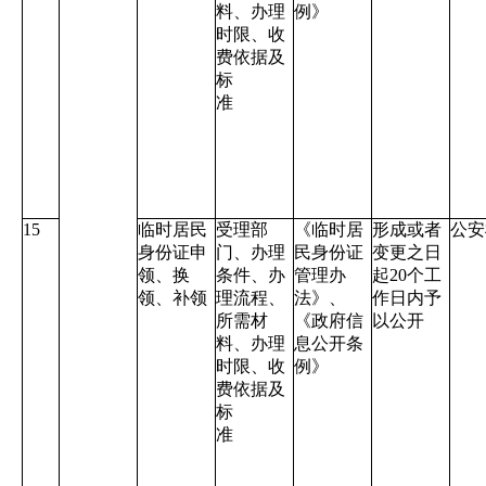
料、办理
例》
时限、收
费依据及
标
准
15
临时居民
受理部
《临时居
形成或者
公安
身份证申
门、办理
民身份证
变更之日
领、换
条件、办
管理办
起
20
个工
领、补领
理流程、
法》、
作日内予
所需材
《政府信
以公开
料、办理
息公开条
时限、收
例》
费依据及
标
准