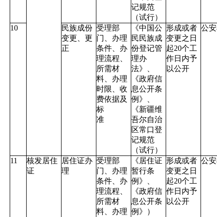
记规范
（试行）
10
民族成份
受理部
《中国公
形成或者
公安
变更、更
门、办理
民民族成
变更之日
正
条件、办
份登记管
起
20
个工
理流程、
理办
作日内予
所需材
法》、
以公开
料、办理
《政府信
时限、收
息公开条
费依据及
例》、
标
《新疆维
准
吾尔自治
区常口登
记规范
（试行）
11
核发居住
居住证办
受理部
《居住证
形成或者
公安
证
理
门、办理
暂行条
变更之日
条件、办
例》、
起
20
个工
理流程、
《政府信
作日内予
所需材
息公开条
以公开
料、办理
例》）