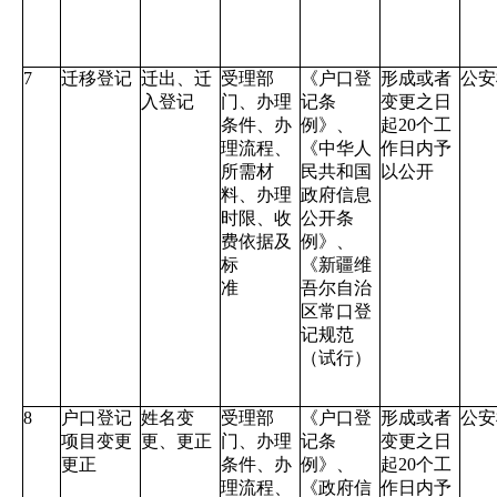
7
迁移登记
迁出、迁
受理部
《户口登
形成或者
公安
入登记
门、办理
记条
变更之日
条件、办
例》、
起
20
个工
理流程、
《中华人
作日内予
所需材
民共和国
以公开
料、办理
政府信息
时限、收
公开条
费依据及
例》、
标
《新疆维
准
吾尔自治
区常口登
记规范
（试行）
8
户口登记
姓名变
受理部
《户口登
形成或者
公安
项目变更
更、更正
门、办理
记条
变更之日
更正
条件、办
例》、
起
20
个工
理流程、
《政府信
作日内予