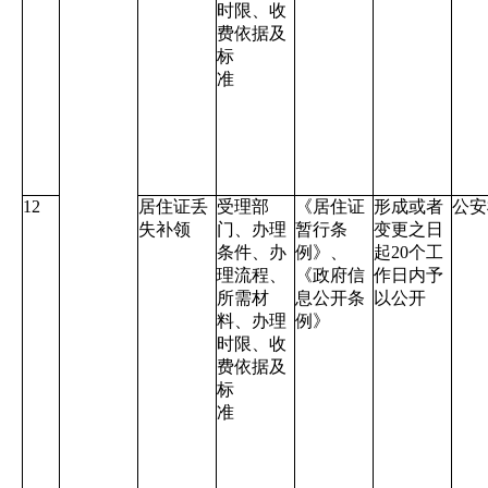
时限、收
费依据及
标
准
12
居住证丢
受理部
《居住证
形成或者
公安
失补领
门、办理
暂行条
变更之日
条件、办
例》、
起
20
个工
理流程、
《政府信
作日内予
所需材
息公开条
以公开
料、办理
例》
时限、收
费依据及
标
准