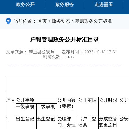
政务公开
政务服务
走进墨玉
当前位置：
首页
>
政务动态
>
基层政务公开标准
户籍管理政务公开标准目录
文章来源： 墨玉县公安局
发布时间： 2023-10-18 13:31
浏览次数：
1617
序号
公开事项
公开内容
公开依据
公开时限
公开
（要素）
一级事项
二级事项
1
出生登记
出生登记
受理部
《户口登
形成或者
公安
门、办理
记条
变更之日