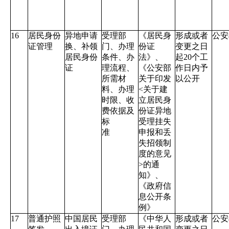
16
居民身份
异地申请
受理部
《居民身
形成或者
公安
证管理
换、补领
门、办理
份证
变更之日
居民身份
条件、办
法》、
起
20
个工
证
理流程、
《公安部
作日内予
所需材
关于印发
以公开
料、办理
<
关于建
时限、收
立居民身
费依据及
份证异地
标
受理挂失
准
申报和丢
失招领制
度的意见
>
的通
知》、
《政府信
息公开条
例》
17
普通护照
中国居民
受理部
《中华人
形成或者
公安