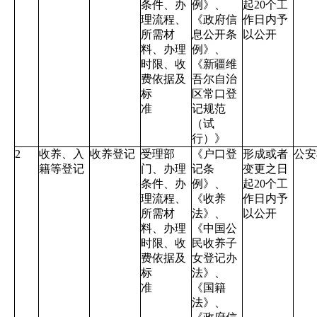
条件、办
例》、
起
20
个工
理流程、
《政府信
作日内予
所需材
息公开条
以公开
料、办理
例》、
时限、收
《新疆维
费依据及
吾尔自治
标
区常口登
准
记规范
（试
行）》
2
收养、入
收养登记
受理部
《户口登
形成或者
公安
籍等登记
门、办理
记条
变更之日
条件、办
例》、
起
20
个工
理流程、
《收养
作日内予
所需材
法》、
以公开
料、办理
《中国公
时限、收
民收养子
费依据及
女登记办
标
法》、
准
《国籍
法》、