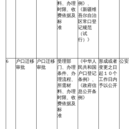
料、办理
例》、
时限、收
《新疆维
费依据及
吾尔自治
标
区常口登
准
记规范
（试
行）》
6
户口迁移
户口迁移
受理部
《中华人
形成或者
公安
审批
审批
门、办理
民共和国
变更之日
条件、办
户口登记
起１０个
理流程、
条例》、
工作日内
所需材
《政府信
予以公开
料、办理
息公开条
时限、收
例》
费依据及
标
准