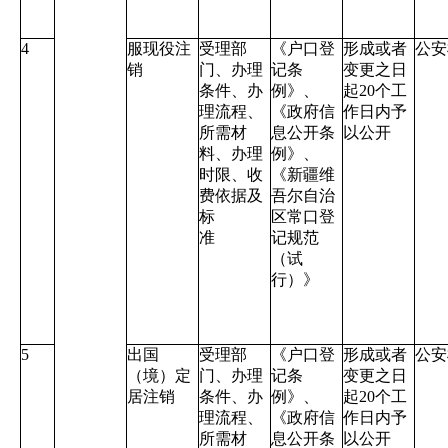
4
服现役注
受理部
《户口登
形成或者
公安
销
门、办理
记条
变更之日
条件、办
例》、
起
20
个工
理流程、
《政府信
作日内予
所需材
息公开条
以公开
料、办理
例》、
时限、收
《新疆维
费依据及
吾尔自治
标
区常口登
准
记规范
（试
行）》
5
出国
受理部
《户口登
形成或者
公安
（境）定
门、办理
记条
变更之日
居注销
条件、办
例》、
起
20
个工
理流程、
《政府信
作日内予
所需材
息公开条
以公开