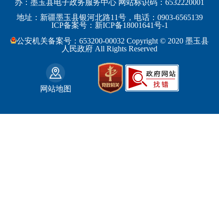
办：墨玉县电子政务服务中心 网站标识码：6532220001
阿勒泰地区
策勒县
工业和信息化部
浙江省
地址：新疆墨玉县银河北路11号，电话：0903-6565139
博尔塔拉蒙古自治州
民丰县
ICP备案号：新ICP备18001641号-1
监察部
安徽省
昌吉回族自治州
和田县
公安机关备案号：653200-00032 Copyright © 2020 墨玉县
民政部
福建省
人民政府 All Rights Reserved
吐鲁番地区
和田市
司法部
江西省
巴音郭楞蒙古自治州
财政部
山东省
克拉玛依市
网站地图
人力资源和社会保障部
河南省
阿克苏地区
生态环境部
湖南省
哈密地区
自然资源部
广东省
喀什地区
住房和城乡建设部
广西壮族自治区
和田地区
国家铁路局
海南省
石河子市
水利部
四川省
农业部
重庆市
文化和旅游部
贵州省