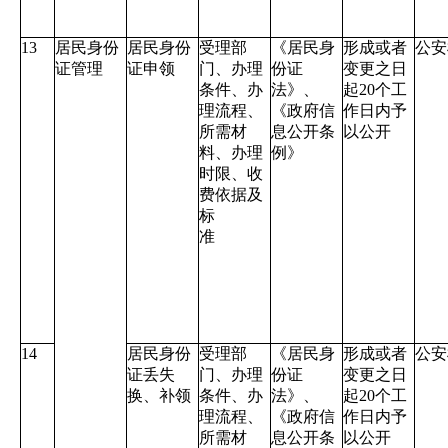
13
居民身份
居民身份
受理部
《居民身
形成或者
公安
证管理
证申领
门、办理
份证
变更之日
条件、办
法》、
起
20
个工
理流程、
《政府信
作日内予
所需材
息公开条
以公开
料、办理
例》
时限、收
费依据及
标
准
14
居民身份
受理部
《居民身
形成或者
公安
证丢失
门、办理
份证
变更之日
换、补领
条件、办
法》、
起
20
个工
理流程、
《政府信
作日内予
所需材
息公开条
以公开