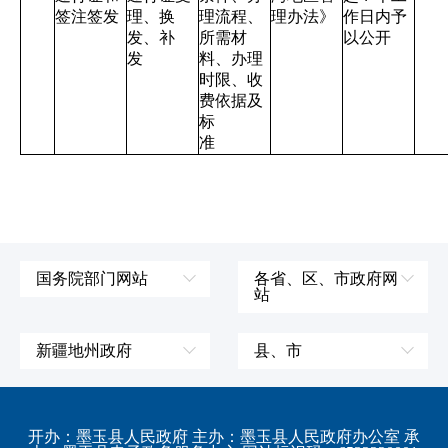
签注签发
理、换
理流程、
理办法》
作日内予
发、补
所需材
以公开
发
料、办理
时限、收
费依据及
标
准
国务院部门网站
各省、区、市政府网
站
外交部
辽宁省
国防部
吉林省
新疆地州政府
县、市
发展和改革委员会
黑龙江省
伊犁哈萨克自治州
皮山县
科学技术部
上海市
塔城地区
墨玉县
开办：墨玉县人民政府 主办：墨玉县人民政府办公室 承
教育部
江苏省