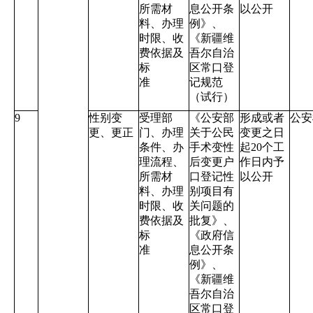
所需材
息公开条
以公开
料、办理
例》、
时限、收
《新疆维
费依据及
吾尔自治
标
区常口登
准
记规范
（试行）
9
性别变
受理部
《公安部
形成或者
公安
更、更正
门、办理
关于公民
变更之日
条件、办
手术变性
起
20
个工
理流程、
后变更户
作日内予
所需材
口登记性
以公开
料、办理
别项目有
时限、收
关问题的
费依据及
批复》、
标
《政府信
准
息公开条
例》、
《新疆维
吾尔自治
区常口登