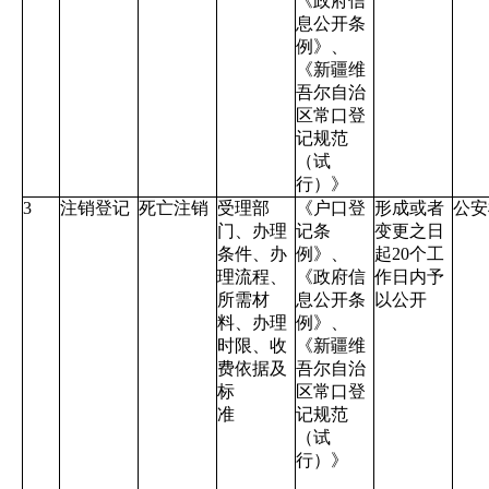
《政府信
息公开条
例》、
《新疆维
吾尔自治
区常口登
记规范
（试
行）》
3
注销登记
死亡注销
受理部
《户口登
形成或者
公安
门、办理
记条
变更之日
条件、办
例》、
起
20
个工
理流程、
《政府信
作日内予
所需材
息公开条
以公开
料、办理
例》、
时限、收
《新疆维
费依据及
吾尔自治
标
区常口登
准
记规范
（试
行）》