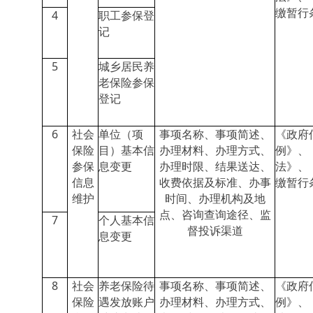
缴暂行
4
职工参保登
记
5
城乡居民养
老保险参保
登记
6
社会
单位（项
事项名称、事项简述、
《政府
保险
目）基本信
办理材料、办理方式、
例》、
参保
息变更
办理时限、结果送达、
法》、
信息
收费依据及标准、办事
缴暂行
维护
时间、办理机构及地
点、咨询查询途径、监
7
个人基本信
督投诉渠道
息变更
8
社会
养老保险待
事项名称、事项简述、
《政府
保险
遇发放账户
办理材料、办理方式、
例》、