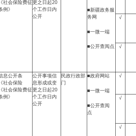
《社会保险费征
更之日起20
条例》
个工作日内
■新疆政务服
公开
务网
√
■一微一端
■公开查阅点
√
信息公开条
公开事项信
民政行政部
■政府网站
√
《社会保险
息形成或变
门
《社会保险费征
更之日起20
■一微一端
条例》
个工作日内
√
公开
■公开查阅
点
√