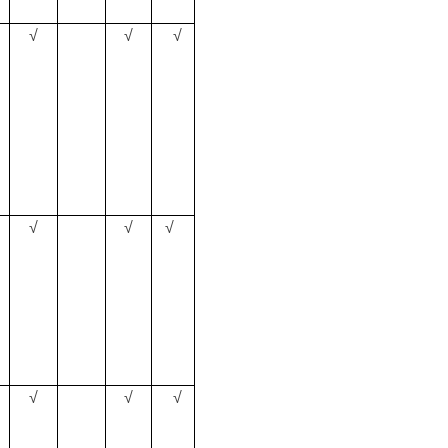
√
√
√
√
√
√
√
√
√