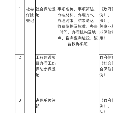
1
社会
社会保险登
事项名称、事项简述、
《政府
保险
记
办理材料、办理方式、
例》、
登记
办理时限、结果送达、
法》、
收费依据及标准、办事
关事业
时间、办理机构及地
老保险
点、咨询查询途径、监
定》
督投诉渠道
2
工程建设项
政府信
目办理工伤
《社会
保险参保登
会保险
记
例》
3
参保单位注
《政府
销
例》、
法》、