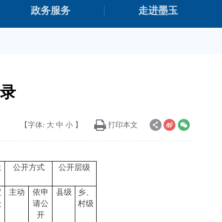
政务服务
走进墨玉
录
【字体:
大
中
小
】
打印本文
象
公开方式
公开层级
定
主动
依申
县级
乡、
众
请公
村级
开