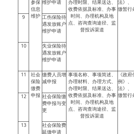
参保
维护申请
办理时限、结果送达、
法》、
信息
收费依据及标准、办事
缴暂行
维护
时间、办理机构及地
9
工伤保险待
点、咨询查询途径、监
遇发放账户
督投诉渠道
维护申请
10
失业保险待
遇发放账户
维护申请
11
社会
缴费人员增
事项名称、事项简述、
《政府
保险
减申报
办理材料、办理方式、
例》、
缴费
办理时限、结果送达、
法》、
申报
收费依据及标准、办事
缴暂行
12
社会保险缴
时间、办理机构及地
费申报与变
点、咨询查询途径、监
更
督投诉渠道
13
社会保险费
延缴申请