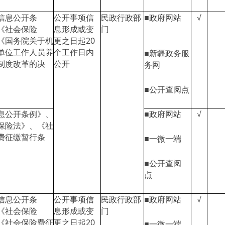
信息公开条
公开事项信
民政行政部
■政府网站
√
《社会保险
息形成或变
门
《国务院关于机
更之日起20
单位工作人员养
个工作日内
■新疆政务服
制度改革的决
公开
务网
■公开查阅点
息公开条例》、
■政府网站
√
保险法》、《社
费征缴暂行条
■一微一端
■公开查阅
点
信息公开条
公开事项信
民政行政部
■政府网站
√
《社会保险
息形成或变
门
《社会保险费征
更之日起20
■一微一端