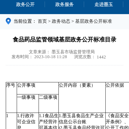
政务公开
政务服务
走进墨玉
当前位置：
首页
>
政务动态
>
基层政务公开标准
食品药品监管领域基层政务公开标准目录
文章来源： 墨玉县市场监督管理局
浏览次数：
发布时间： 2023-10-18 11:28
1442
序号
公开事项
公开内容（要素）
公开依据
一级事项
二级事项
1
1.行政许
1.1食品生
1.墨玉县食品生产企业
《食品安全
可企业信
产经营许
信息公示台账
开条例》、
息
可基本信
t2.墨玉县食品经营许可
公开工作的