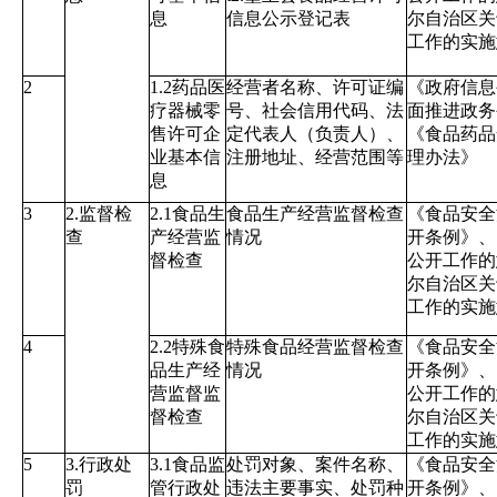
息
信息公示登记表
尔自治区关
工作的实施
2
1.2药品医
经营者名称、许可证编
《政府信息
疗器械零
号、社会信用代码、法
面推进政务
售许可企
定代表人（负责人）、
《食品药品
业基本信
注册地址、经营范围等
理办法》
息
3
2.监督检
2.1食品生
食品生产经营监督检查
《食品安全
查
产经营监
情况
开条例》、
督检查
公开工作的
尔自治区关
工作的实施
4
2.2特殊食
特殊食品经营监督检查
《食品安全
品生产经
情况
开条例》、
营监督监
公开工作的
督检查
尔自治区关
工作的实施
5
3.行政处
3.1食品监
处罚对象、案件名称、
《食品安全
罚
管行政处
违法主要事实、处罚种
开条例》、