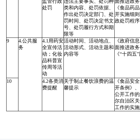
监管行政
违法主要事实、处罚种
面推进政务
处罚
类和内容、处罚依据、
《食品药品
作出处罚决定部门、处
开实施细则
罚时间、处罚决定书文
政处罚程序
号、处罚履行方式和期
限等
9
4.公共服
4.1用药安
活动时间、活动地点、
《政府信息
务
全宣传活
活动形式、活动主题和
面推进政务
动；化妆
内容等
《“十四五
品科普宣
传周等活
动
10
4.2各类消
关于制止餐饮浪费的温
《食品安全
费提醒
馨提示
开条例》、
公开工作的
尔自治区关
工作的实施