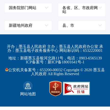
国务院部门网站
各省、区、市政府网
站
外交部
辽宁省
国防部
吉林省
新疆地州政府
县、市
发展和改革委员会
黑龙江省
伊犁哈萨克自治州
皮山县
科学技术部
上海市
塔城地区
墨玉县
开办：墨玉县人民政府 主办：墨玉县人民政府办公室 承
教育部
江苏省
办：墨玉县电子政务服务中心 网站标识码：6532220001
阿勒泰地区
策勒县
工业和信息化部
浙江省
地址：新疆墨玉县银河北路11号，电话：0903-6565139
博尔塔拉蒙古自治州
民丰县
ICP备案号：新ICP备18001641号-1
监察部
安徽省
昌吉回族自治州
和田县
公安机关备案号：653200-00032 Copyright © 2020 墨玉县
民政部
福建省
人民政府 All Rights Reserved
吐鲁番地区
和田市
司法部
江西省
巴音郭楞蒙古自治州
财政部
山东省
克拉玛依市
网站地图
人力资源和社会保障部
河南省
阿克苏地区
生态环境部
湖南省
哈密地区