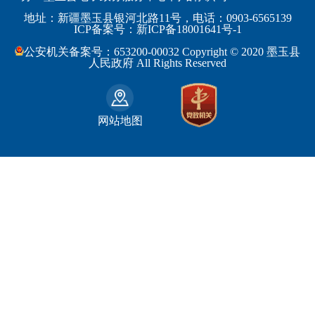
工业和信息化部
浙江省
地址：新疆墨玉县银河北路11号，电话：0903-6565139
博尔塔拉蒙古自治州
民丰县
ICP备案号：新ICP备18001641号-1
监察部
安徽省
昌吉回族自治州
和田县
公安机关备案号：653200-00032 Copyright © 2020 墨玉县
民政部
福建省
人民政府 All Rights Reserved
吐鲁番地区
和田市
司法部
江西省
巴音郭楞蒙古自治州
财政部
山东省
克拉玛依市
网站地图
人力资源和社会保障部
河南省
阿克苏地区
生态环境部
湖南省
哈密地区
自然资源部
广东省
喀什地区
住房和城乡建设部
广西壮族自治区
和田地区
国家铁路局
海南省
石河子市
水利部
四川省
农业部
重庆市
文化和旅游部
贵州省