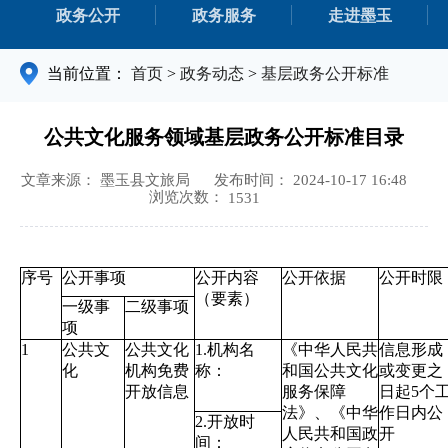
政务公开
政务服务
走进墨玉
当前位置：
首页
>
政务动态
>
基层政务公开标准
公共文化服务领域基层政务公开标准目录
文章来源： 墨玉县文旅局
发布时间： 2024-10-17 16:48
浏览次数：
1531
序号
公开事项
公开内容
公开依据
公开时限
（要素）
一级事
二级事项
项
1
公共文
公共文化
1.机构名
《中华人民共
信息形成
化
机构免费
称：
和国公共文化
或变更之
开放信息
服务保障
日起5个
法》、
《中华
作日内公
2.开放时
人民共和国政
开
间：