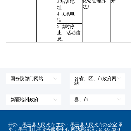
化站管理办
开
3.培训地
法》
址：
4.联系电
话：
5.临时停
止 活动信
息。
国务院部门网站
各省、区、市政府网
站
外交部
辽宁省
国防部
吉林省
新疆地州政府
县、市
发展和改革委员会
黑龙江省
伊犁哈萨克自治州
皮山县
科学技术部
上海市
塔城地区
墨玉县
开办：墨玉县人民政府 主办：墨玉县人民政府办公室 承
教育部
江苏省
办：墨玉县电子政务服务中心 网站标识码：6532220001
阿勒泰地区
策勒县