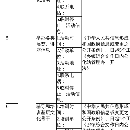
址：
4.联系电
话：
5.临时停
止 活动信
息。
5
举办各类
1.活动时
《中华人民共
信息形成
展览、讲
间：
和国政府信息
或变更之
座信息
公开条例》
、
日起5个
2.活动单
《乡镇综合文
作日内公
位：
化站管理办
开
3.活动地
法》
址：
4.联系电
话：
5.临时停
止 活动信
息。
6
辅导和培
1.培训时
《中华人民共
信息形成
训基层文
间：
和国政府信息
或变更之
化骨干
公开条例》
、
日起5个
2.培训单
《乡镇综合文
作日内公
位：