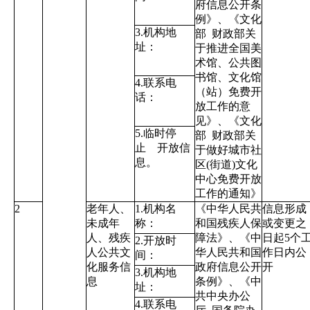
府信息公开条
例》
、《文化
3.机构地
部 财政部关
址：
于推进全国美
术馆、公共图
书馆、文化馆
4.联系电
（站）免费开
话：
放工作的意
见》、《文化
5.临时停
部 财政部关
止 开放信
于做好城市社
息。
区(街道)文化
中心免费开放
工作的通知》
2
老年人、
1.机构名
《中华人民共
信息形成
未成年
称：
和国残疾人保
或变更之
人、残疾
障法》、
《中
日起5个
2.开放时
人公共文
华人民共和国
作日内公
间：
化服务信
政府信息公开
开
3.机构地
息
条例》
、《中
址：
共中央办公
4.联系电