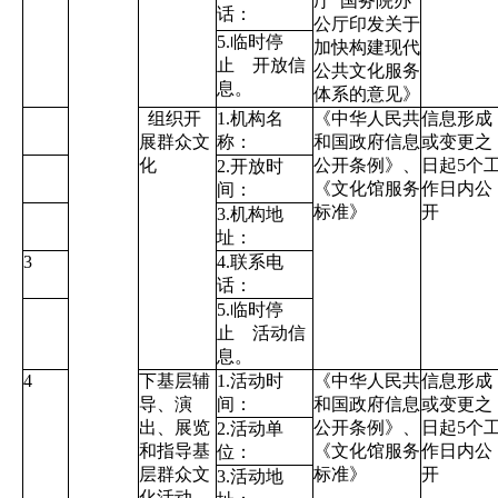
厅 国务院办
话：
公厅印发关于
5.临时停
加快构建现代
止 开放信
公共文化服务
息。
体系的意见》
组织开
1.机构名
《中华人民共
信息形成
展群众文
称：
和国政府信息
或变更之
化
公开条例》
、
日起5个
2.开放时
《文化馆服务
作日内公
间：
标准》
开
3.机构地
址：
3
4.联系电
话：
5.临时停
止 活动信
息。
4
下基层辅
1.活动时
《中华人民共
信息形成
导、演
间：
和国政府信息
或变更之
出、展览
公开条例》
、
日起5个
2.活动单
和指导基
《文化馆服务
作日内公
位：
层群众文
标准》
开
3.活动地
化活动