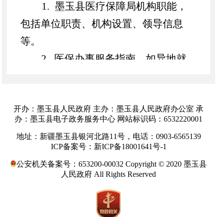
1. 墨玉县医疗保障局机构职能，
包括单位职责、机构设置、领导信息
等。
2. 医保办事服务指南，
如
异地就
医备案业务的办理、条件、程序
、
地
点等内容。
开办：墨玉县人民政府 主办：墨玉县人民政府办公室 承
3
. 其他应主动公开的政府信息。
办：墨玉县电子政务服务中心 网站标识码：6532220001
地址：新疆墨玉县银河北路11号，电话：0903-6565139
（二）公开渠道
ICP备案号：新ICP备18001641号-1
1.政府网站:
墨玉县
政府门户网站
公安机关备案号：653200-00032 Copyright © 2020 墨玉县
人民政府 All Rights Reserved
（
www.
myx
.gov.cn
）
（三）公开时限
依据《条例》规定，属于主动公