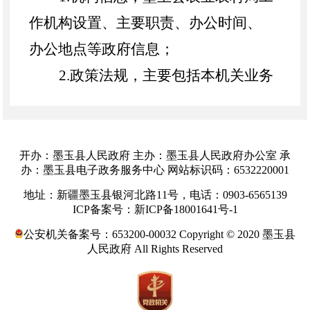
作机构设置、主要职责、办公时间、
办公地点等政府信息；
2.政策法规，主要包括本机关业务
范围的各类法律法规、规章和行政规
范性文件等依法公开的政府文件；
3
.
行政许可、行政处罚、行政强制
开办：墨玉县人民政府 主办：墨玉县人民政府办公室 承
办：墨玉县电子政务服务中心 网站标识码：6532220001
和其他对外管理服务、条件、程序以
地址：新疆墨玉县银河北路11号，电话：0903-6565139
及办理结果或本部门认为具有一定社
ICP备案号：新ICP备18001641号-1
会影响的行政处罚决定等；
公安机关备案号：653200-00032 Copyright © 2020 墨玉县
人民政府 All Rights Reserved
4.惠民项目补助资金：农机购置补
贴、耕地地力保护补贴、草原生态保