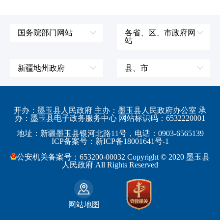
国务院部门网站
各省、区、市政府网
站
外交部
辽宁省
国防部
吉林省
新疆地州政府
县、市
发展和改革委员会
黑龙江省
伊犁哈萨克自治州
皮山县
科学技术部
上海市
塔城地区
墨玉县
开办：墨玉县人民政府 主办：墨玉县人民政府办公室 承
教育部
江苏省
办：墨玉县电子政务服务中心 网站标识码：6532220001
阿勒泰地区
策勒县
工业和信息化部
浙江省
地址：新疆墨玉县银河北路11号，电话：0903-6565139
博尔塔拉蒙古自治州
民丰县
ICP备案号：新ICP备18001641号-1
监察部
安徽省
昌吉回族自治州
和田县
公安机关备案号：653200-00032 Copyright © 2020 墨玉县
民政部
福建省
人民政府 All Rights Reserved
吐鲁番地区
和田市
司法部
江西省
巴音郭楞蒙古自治州
财政部
山东省
克拉玛依市
网站地图
人力资源和社会保障部
河南省
阿克苏地区