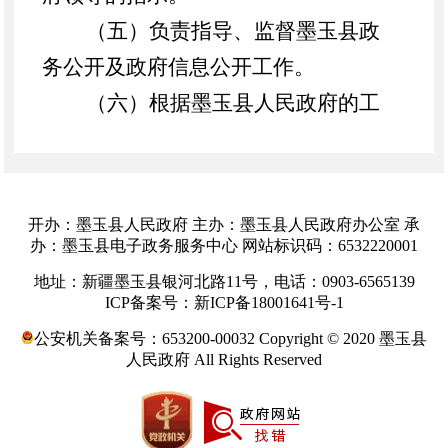
（五）负责指导、监督墨玉县政
务公开及政府信息公开工作。
（六）根据墨玉县人民政府的工
作重点和墨玉县人民政府领导指示，
组织专题调查研究，及时反映情况，
提出建议。
开办：墨玉县人民政府 主办：墨玉县人民政府办公室 承
（七）负责推进、指导、协调墨
办：墨玉县电子政务服务中心 网站标识码：6532220001
玉县政府系统电子政务工作。
地址：新疆墨玉县银河北路11号，电话：0903-6565139
ICP备案号：新ICP备18001641号-1
（八）负责墨玉县人民政府驻外
公安机关备案号：653200-00032 Copyright © 2020 墨玉县
办事机构的管理。
人民政府 All Rights Reserved
（九）承办墨玉县人民政府及上
级业务主管部门交办的其他事项。