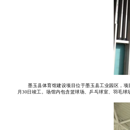
墨玉县体育馆建设项目位于墨玉县工业园区，项
月30日竣工。场馆内包含篮球场、乒乓球室、羽毛