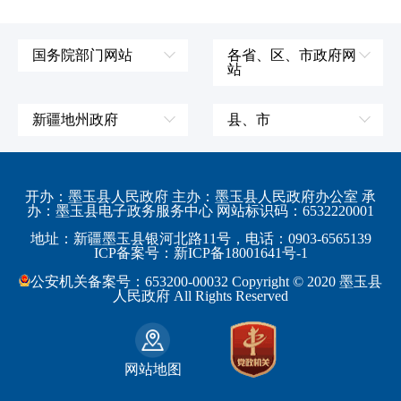
国务院部门网站
各省、区、市政府网
站
外交部
辽宁省
国防部
吉林省
新疆地州政府
县、市
发展和改革委员会
黑龙江省
伊犁哈萨克自治州
皮山县
科学技术部
上海市
塔城地区
墨玉县
开办：墨玉县人民政府 主办：墨玉县人民政府办公室 承
教育部
江苏省
办：墨玉县电子政务服务中心 网站标识码：6532220001
阿勒泰地区
策勒县
工业和信息化部
浙江省
地址：新疆墨玉县银河北路11号，电话：0903-6565139
博尔塔拉蒙古自治州
民丰县
ICP备案号：新ICP备18001641号-1
监察部
安徽省
昌吉回族自治州
和田县
公安机关备案号：653200-00032 Copyright © 2020 墨玉县
民政部
福建省
人民政府 All Rights Reserved
吐鲁番地区
和田市
司法部
江西省
巴音郭楞蒙古自治州
财政部
山东省
克拉玛依市
网站地图
人力资源和社会保障部
河南省
阿克苏地区