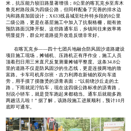
米，抗压能力较旧路显著增强；8公里的喀瓦克乡至库木
鲁克村路段虽为四级公路，但同样配备了完善的排水边
沟和路肩加固设计；X633线县城至吐外特乡段的8公里
二级公路，更是在基层施工中加入了抗裂格栅，能有效
预防路面沉降开裂。这些路通车后，乡镇间往来效率将
明显提升，群众对道路提升改造反馈非常好。
在喀瓦克乡
——四十七团兵地融合防风固沙道路建设
项目施工现场，摊铺机、压路机正有序作业，施工人员
顶着烈日用三米直尺反复测量摊铺平整度。这条34.8公
里的道路不仅是防风固沙的生态线，更是连接两地的致
富路。卡车司机库尔班・吉力利蹲在新铺的双向车道
旁，用手摸了摸微烫的沥青表面：“以前绕沙丘走的土
路，下雨就泥泞陷车，现在这四级公路标准的沥青路，
别说小轿车，就是货车跑起来都稳当。通车后就能多跑
两趟活儿啦！” 据了解，该路段施工进展顺利，预计10月
底即可通车。