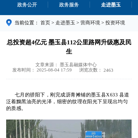
政务公开
政务服务
走进墨玉
当前位置：
首页
>
走进墨玉
>
营商环境
>
投资环境
总投资超4亿元 墨玉县112公里路网升级惠及民
生
文章来源： 墨玉县融媒体中心
浏览次数：
发布时间： 2025-08-04 17:59
2463
七
月的骄阳下，刚完成沥青摊铺的墨玉县
X633 县道
泛着黝黑油亮的光泽，细密的纹理在阳光下呈现出均匀
的质感。