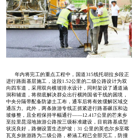
年内将完工的重点工程中，国道
315线托胡拉乡段正
进行路面基层施工，这段1.52公里的二级公路设计为双
向四车道，采用双向横坡排水设计，同时架设了通道涵
洞和辅道，将彻底解决群众出行横跨国省干线的困境，
中央分隔带配备防渗土工布，通车后将有效缓解区域交
通压力。此外，两条旅游专线正抓紧进行路基碾压和边
坡修整，且全程保持半幅通行——12.417公里的芒来乡
至拉里昆湿地旅游公路按三级标准建设，目前路基成型
状况良好，路侧设置生态护坡；31 公里的英也尔乡至喀
瓦克乡旅游路为二级公路，桥涵工程已全部完工，防撞