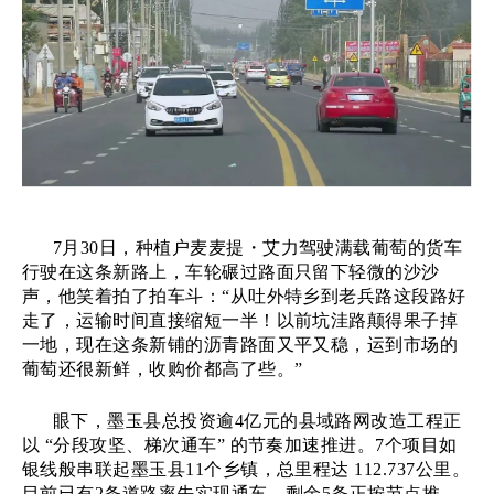
7月30日，种植户麦麦提・艾力驾驶满载葡萄的货车
行驶在这条新路上，车轮碾过路面只留下轻微的沙沙
声，他笑着拍了拍车斗：“从吐外特乡到老兵路这段路好
走了，运输时间直接缩短一半！以前坑洼路颠得果子掉
一地，现在这条新铺的沥青路面又平又稳，运到市场的
葡萄还很新鲜，收购价都高了些。”
眼下，墨玉县总投资逾
4亿元的县域路网改造工程正
以 “分段攻坚、梯次通车” 的节奏加速推进。7个项目如
银线般串联起墨玉县11个乡镇，总里程达 112.737公里。
目前已有2条道路率先实现通车，剩余5条正按节点推