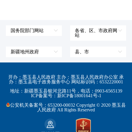
国务院部门网站
各省、区、市政府网
站
外交部
辽宁省
国防部
吉林省
新疆地州政府
县、市
发展和改革委员会
黑龙江省
伊犁哈萨克自治州
皮山县
科学技术部
上海市
塔城地区
墨玉县
开办：墨玉县人民政府 主办：墨玉县人民政府办公室 承
教育部
江苏省
办：墨玉县电子政务服务中心 网站标识码：6532220001
阿勒泰地区
策勒县
工业和信息化部
浙江省
地址：新疆墨玉县银河北路11号，电话：0903-6565139
博尔塔拉蒙古自治州
民丰县
ICP备案号：新ICP备18001641号-1
监察部
安徽省
昌吉回族自治州
和田县
公安机关备案号：653200-00032 Copyright © 2020 墨玉县
民政部
福建省
人民政府 All Rights Reserved
吐鲁番地区
和田市
司法部
江西省
巴音郭楞蒙古自治州
财政部
山东省
克拉玛依市