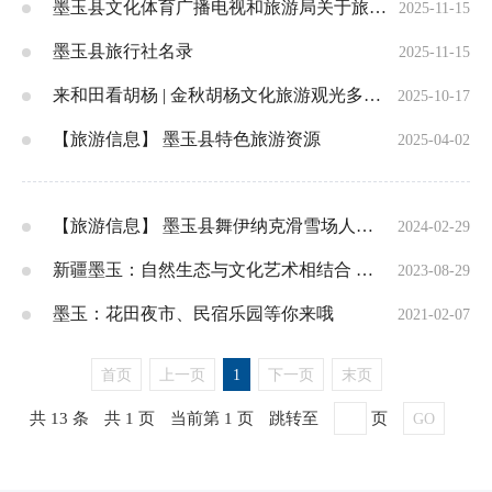
墨玉县文化体育广播电视和旅游局关于旅行社、导游随机检查结果公告
2025-11-15
墨玉县旅行社名录
2025-11-15
来和田看胡杨 | 金秋胡杨文化旅游观光多元体验引八方游客
2025-10-17
【旅游信息】 墨玉县特色旅游资源
2025-04-02
【旅游信息】 墨玉县舞伊纳克滑雪场人气旺
2024-02-29
新疆墨玉：自然生态与文化艺术相结合 为乡村旅游添活力
2023-08-29
墨玉：花田夜市、民宿乐园等你来哦
2021-02-07
首页
上一页
1
下一页
末页
共 13 条
共 1 页
当前第 1 页
跳转至
页
GO