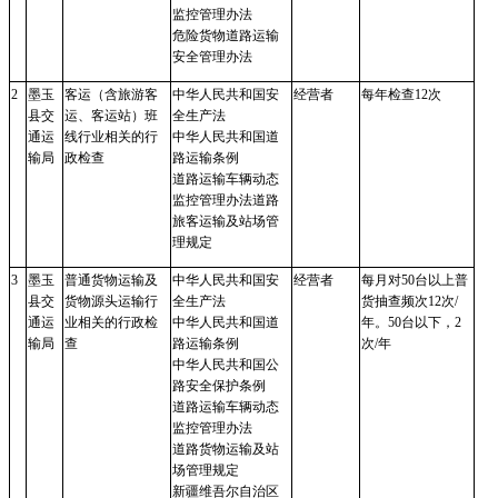
监控管理办法
危险货物道路运输
安全管理办法
2
墨玉
客运（含旅游客
中华人民共和国安
经营者
每年检查
12次
县交
运、客运站）班
全生产法
通运
线行业相关的行
中华人民共和国道
输局
政检查
路运输条例
道路运输车辆动态
监控管理办法道路
旅客运输及站场管
理规定
3
墨玉
普通货物运输及
中华人民共和国安
经营者
每月对
50台以上普
县交
货物源头运输行
全生产法
货抽查频次12次/
通运
业相关的行政检
中华人民共和国道
年。50台以下，2
输局
查
路运输条例
次/年
中华人民共和国公
路安全保护条例
道路运输车辆动态
监控管理办法
道路货物运输及站
场管理规定
新疆维吾尔自治区