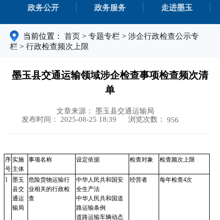
政务公开
政务服务
走进墨玉
当前位置：
首页
>
专题专栏
>
涉企行政检查公示专
栏
>
行政检查频次上限
墨玉县交通运输领域涉企检查事项检查频次清
单
文章来源： 墨玉县交通运输局
浏览次数：
发布时间： 2025-08-25 18:39
956
序
实施
事项名称
设定依据
检查对象
检查频次上限
号
主体
1
墨玉
危险货物运输行
中华人民共和国安
经营者
每年检查
4次
县交
业相关的行政检
全生产法
通运
查
中华人民共和国道
输局
路运输条例
道路运输车辆动态