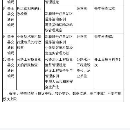
输局
管理规定
8
墨玉
托运部相关的行
经营者
每年检查
12次
新疆维吾尔自治区
县交
政检查
道路运输条例
通运
道路货物运输及站
输局
场管理规定
9
墨玉
小微型汽车租赁
新疆维吾尔自治区
经营者
每年检查
6次
县交
行业相关的行政
道路运输条例
通运
检查
小微型客车租赁经
输局
营服务管理办法
10
墨玉
公路工程质量相
公路水运工程质量
公路水运
开工后每月检查
1
县交
关的行政检查
监督管理规定
工程建设
次
通运
建设工程安全生产
单位、从
输局
管理条例
业单位
中华人民共和国安
全生产法
备注： 特殊情况（投诉举报、转办交办、数据监测、生产事故）不受年度
频次上限