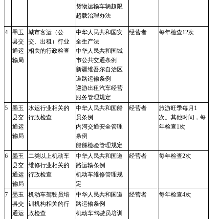
货物运输车辆超限
超载治理办法
4
墨玉
城市客运（公
中华人民共和国安
经营者
每年检查
12次
县交
交、出租）行业
全生产法
通运
相关的行政检查
中华人民共和国城
输局
市公共交通条例
新疆维吾尔自治区
道路运输条例
巡游出租汽车经营
服务管理规定
5
墨玉
水运行业相关的
中华人民共和国船
经营者
旅游旺季每月
1
县交
行政检查
员条例
次。其他时间，每
通运
内河交通安全管理
年检查1次
输局
条例
船舶检验管理规定
6
墨玉
二类以上机动车
中华人民共和国道
经营者
每年检查
2次
县交
维修行业相关的
路运输条例
通运
行政检查
机动车维修管理规
输局
定
7
墨玉
机动车驾驶员培
中华人民共和国道
经营者
每年检查
4次
县交
训机构相关的行
路运输条例
通运
政检查
机动车驾驶员培训