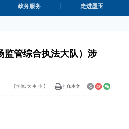
政务服务
走进墨玉
场监管综合执法大队）涉
）
【字体:
大
中
小
】
打印本文