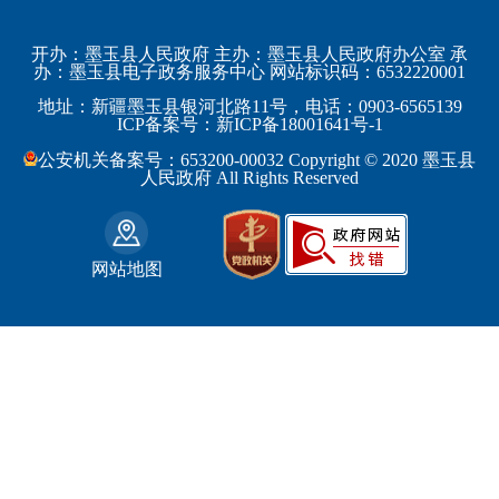
科学技术部
上海市
塔城地区
墨玉县
开办：墨玉县人民政府 主办：墨玉县人民政府办公室 承
教育部
江苏省
办：墨玉县电子政务服务中心 网站标识码：6532220001
阿勒泰地区
策勒县
工业和信息化部
浙江省
地址：新疆墨玉县银河北路11号，电话：0903-6565139
博尔塔拉蒙古自治州
民丰县
ICP备案号：新ICP备18001641号-1
监察部
安徽省
昌吉回族自治州
和田县
公安机关备案号：653200-00032 Copyright © 2020 墨玉县
民政部
福建省
人民政府 All Rights Reserved
吐鲁番地区
和田市
司法部
江西省
巴音郭楞蒙古自治州
财政部
山东省
克拉玛依市
网站地图
人力资源和社会保障部
河南省
阿克苏地区
生态环境部
湖南省
哈密地区
自然资源部
广东省
喀什地区
住房和城乡建设部
广西壮族自治区
和田地区
国家铁路局
海南省
石河子市
水利部
四川省