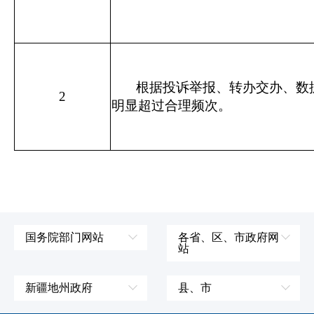
根据投诉举报、转办交办、数
2
明显超过合理频次。
国务院部门网站
各省、区、市政府网
站
外交部
辽宁省
国防部
吉林省
新疆地州政府
县、市
发展和改革委员会
黑龙江省
伊犁哈萨克自治州
皮山县