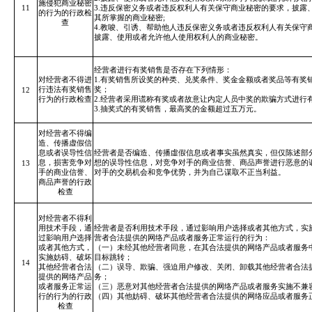
施侵犯商业秘密
11
3.违反保密义务或者违反权利人有关保守商业秘密的要求，披露
的行为的行政检
其所掌握的商业秘密;
查
4.教唆、引诱、帮助他人违反保密义务或者违反权利人有关保守
披露、使用或者允许他人使用权利人的商业秘密。
经营者进行有奖销售是否存在下列情形：
对经营者不得进
1.有奖销售所设奖的种类、兑奖条件、奖金金额或者奖品等有奖
行违法有奖销售
奖；
12
行为的行政检查
2.经营者采用谎称有奖或者故意让内定人员中奖的欺骗方式进行
3.抽奖式的有奖销售，最高奖的金额超过五万元。
对经营者不得编
造、传播虚假信
息或者误导性信
经营者是否编造、
传播虛假信息
或者事实虽然真实，但仅陈述部
息，损害竞争对
想的误导性信息，对竞争对手的商业信誉、商品声誉进行恶意的
13
手的商业信誉、
对手的交易机会和竞争优势，并为自己谋取不正当利益。
商品声誉的行政
检查
对经营者不得利
用技术手段，通
经营者是否利用技术手段，通过影响用户选择或者其他方式，实
过影响用户选择
营者合法提供的网络产品或者服务正常运行的行为：
或者其他方式，
（一）未经其他经营者同意，在其合法提供的网络产品或者服务
实施妨碍、破坏
目标跳转；
14
其他经营者合法
（二）误导、欺骗、强迫用户修改、关闭、卸载其他经营者合法
提供的网络产品
务；
或者服务正常运
（三）恶意对其他经营者合法提供的网络产品或者服务实施不兼
行的行为的行政
（四）其他妨碍、破坏其他经营者合法提供的
网络应品或者
服务
检查