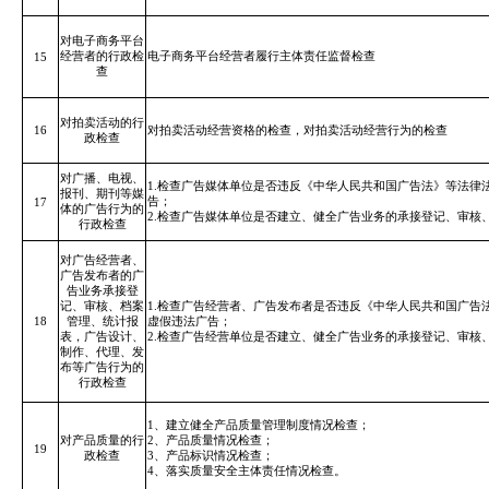
对电子商务平台
经营者的行政检
电子商务平台经营者履行主体责任监督检查
15
查
对拍卖活动的行
16
对拍卖活动经营资格的检查，对拍卖活动经营行为的检查
政检查
对广播、电视、
1.检查广告媒体单位是否违反
《中华人民共和国广告法》
等法律
报刊、期刊等媒
告；
17
体的广告行为的
2.检查广告媒体单位是否建立、健全广告业务的承接登记、审核
行政检查
对广告经营者、
广告发布者的广
告业务承接登
记、审核、档案
1.检查广告经营者、广告发布者是否违反
《中华人民共和国广告
18
管理、统计报
虚假违法广告；
表，广告设计、
2.检查广告经营单位是否建立、健全广告业务的承接登记、审核
制作、代理、发
布等广告行为的
行政检查
1、建立健全产品质量管理制度情况检查；
对产品质量的行
2、产品质量情况检查；
19
政检查
3、产品标识情况检查；
4、落实质量安全主体责任情况检查。