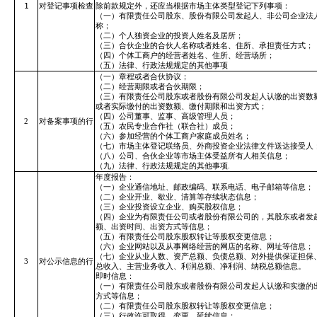
1
对登记事项检查
除前款规定外，还应当根据市场主体类型登记下列事项：
（一）有限责任公司股东、股份有限公司发起人、非公司企业法
称；
（二）个人独资企业的投资人姓名及居所；
（三）合伙企业的合伙人名称或者姓名、住所、承担责任方式；
（四）个体工商户的经营者姓名、住所、经营场所；
（五）法律、行政法规规定的其他事项
（一）章程或者合伙协议；
（二）经营期限或者合伙期限；
（三）有限责任公司股东或者股份有限公司发起人认缴的出资数
或者实际缴付的出资数额、缴付期限和出资方式；
（四）公司董事、监事、高级管理人员；
2
对备案事项的行
（五）农民专业合作社（联合社）成员；
（六）参加经营的个体工商户家庭成员姓名；
（七）市场主体登记联络员、外商投资企业法律文件送达接受人
（八）公司、合伙企业等市场主体受益所有人相关信息；
（九）法律、行政法规规定的其他事项.
年度报告：
（一）企业通信地址、邮政编码、联系电话、电子邮箱等信息；
（二）企业开业、歇业、清算等存续状态信息；
（三）企业投资设立企业、购买股权信息；
（四）企业为有限责任公司或者股份有限公司的，其股东或者发
额、出资时间、出资方式等信息；
（五）有限责任公司股东股权转让等股权变更信息；
（六）企业网站以及从事网络经营的网店的名称、网址等信息；
（七）企业从业人数、资产总额、负债总额、对外提供保证担保
3
对公示信息的行
总收入、主营业务收入、利润总额、净利润、纳税总额信息。
即时信息：
（一）有限责任公司股东或者股份有限公司发起人认缴和实缴的
方式等信息；
（二）有限责任公司股东股权转让等股权变更信息；
（三）行政许可取得、变更、延续信息；