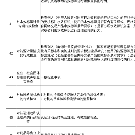
效标识或者
利用能效标识进行虚假宣传的行为。
检查列入《中华人民共和国实行水效标识的产品目录》的产品是
对水效标识计量
的要求标注水效标识；使用的水效标识是否符合有关样式、规格
41
专项行政
检查
合网络交易产品水效标识展示要求）；是否办理水效标识备案；
识或者利用水效标识进行虚假宣传的行为。
检查列入《能源计量监督管理办法》（国家市场监督管理总局令第
对能源计量情况
按有关标准和实施规则的要求标注能源标识；使用的能源标识是
42
的行政
检查
标注规定（包括是否符合网络交易产品能效标识展示要求）；是
否存在伪造冒用能源标识或者利用能源标识进行虚假宣传的行为
企业、社会团体
43
标准自我声明监
一般检查事项
督检查
对检验检测机构
1.对机构持续保持资质认定条件的监督检查；
44
的行政检查
2.对机构从事检验检测活动的监督检查
对认证活动和认
证结果的行政检
认证活动及结果合规性、有效性的检查。
45
查
对药品零售企业