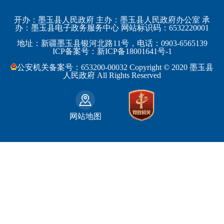
科学技术部
上海市
塔城地区
墨玉县
开办：墨玉县人民政府 主办：墨玉县人民政府办公室 承
教育部
江苏省
办：墨玉县电子政务服务中心 网站标识码：6532220001
阿勒泰地区
策勒县
工业和信息化部
浙江省
地址：新疆墨玉县银河北路11号，电话：0903-6565139
博尔塔拉蒙古自治州
民丰县
ICP备案号：新ICP备18001641号-1
监察部
安徽省
昌吉回族自治州
和田县
公安机关备案号：653200-00032 Copyright © 2020 墨玉县
民政部
福建省
人民政府 All Rights Reserved
吐鲁番地区
和田市
司法部
江西省
巴音郭楞蒙古自治州
财政部
山东省
克拉玛依市
网站地图
人力资源和社会保障部
河南省
阿克苏地区
生态环境部
湖南省
哈密地区
自然资源部
广东省
喀什地区
住房和城乡建设部
广西壮族自治区
和田地区
国家铁路局
海南省
石河子市
水利部
四川省
农业部
重庆市