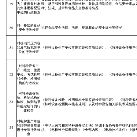
为主要供餐对象
理、场所和设备设施清洁维护、餐饮具清洗消毒、食品安全事故
29
的集体用餐配送
律、法规、规章和食品安全标准等情况
单位的行政检查
对小餐饮的食品
执行食品安全法律、法规、规章和食品安全标准等情况
30
安全行政检查
对移动式压力容
器及气瓶充装单
《特种设备生产单位常规监督检查项目表》、《特种设备使用单
31
位的行政检查
对特种设备生
产、经营、使用
32
单位、考试机构
《特种设备生产单位常规监督检查项目表》、《特种设备使用单
和检验、检测机
构的行政检查
对特种设备检
验、检测机构的
《特种设备检验、检测机构专项监督检查项目表》、《特种设备
33
检验、检测结果
《特种设备检测机构核准规则》以及特种设备相关的技术规范要
和鉴定结论的行
政检查
对电梯生产单位
的维护保养质量
《中华人民共和国特种设备安全法》
第四十五条有关严格执行维
34
进行专项行政检
求、《电梯维护保养规则》中全部内容、《电梯技术条件》中涉
查