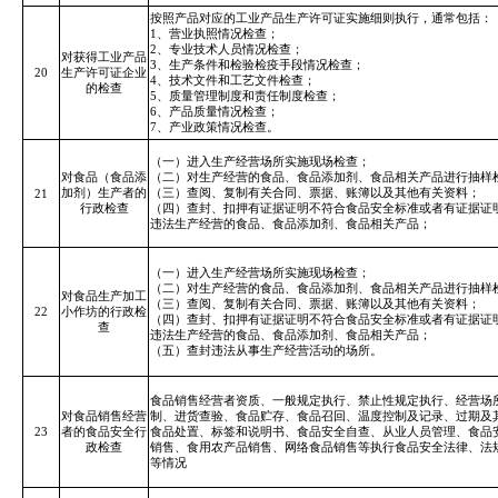
按照产品对应的工业产品生产许可证实施细则执行，通常包括：
1、营业执照情况检查；
2、专业技术人员情况检查；
对获得工业产品
3、生产条件和检验检疫手段情况检查；
20
生产许可证企业
4、技术文件和工艺文件检查；
的
检查
5、质量管理制度和责任制度检查；
6、产品质量情况检查；
7、产业政策情况检查。
（一）进入生产经营场所实施现场检查；
对食品（食品添
（二）对生产经营的食品、食品添加剂、食品相关产品进行抽样
加剂）生产者的
（三）查阅、复制有关合同、票据、账簿以及其他有关资料；
21
行政检查
（四）查封、扣押有证据证明不符合食品安全标准或者有证据证
违法生产经营的食品、食品添加剂、食品相关产品；
（一）进入生产经营场所实施现场检查；
（二）对生产经营的食品、食品添加剂、食品相关产品进行抽样
对食品生产加工
（三）查阅、复制有关合同、票据、账簿以及其他有关资料；
22
小作坊的行政检
（四）查封、扣押有证据证明不符合食品安全标准或者有证据证
查
违法生产经营的食品、食品添加剂、食品相关产品；
（五）查封违法从事生产经营活动的场所。
食品销售经营者资质、一般规定执行、禁止性规定执行、经营场
对食品销售经营
制、进货查验、食品贮存、食品召回、温度控制及记录、过期及
23
者的食品安全行
食品处置、标签和说明书、食品安全自查、从业人员管理、食品
政检查
销售、食用农产品销售、网络食品销售等执行食品安全法律、法
等情况