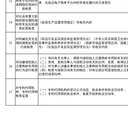
商务平台内经营
53
者、化妆品电子商务平台内经营者应履行的主体责任
者网络经营的
行
政检查
对社会有重大影
响的疑似预防接
54
《疫苗生产流通管理规定》等相关内容
种异常反应的调
查处置检查
对药械化安全监
《药品不良反应报告和监测管理办法》（
中华人民共和国卫生部
55
测的调查处置的
良事件监测和再评价管理办法》（国家市场监督管理总局、国家
行政检查
号）《化妆品不良反应监测管理办法》等相关内容
（一）询问有关当事人，调查与侵犯他人注册商标专用权有关的
对涉嫌侵犯他人
（二）查阅、复制当事人与侵权活动有关的合同、发票、账簿以
注册商标专用权
（三）对当事人涉嫌从事侵犯他人注册商标专用权活动的场所实
56
的行为进行检查
（四）检查与侵权活动有关的物品；对有证据证明是侵犯他人注
以查封或者扣押。
对专利代理机
（一）专利代理机构的登记公示信息、执业条件和执业活动等；
构、专利代理师
57
（二）专利代理师的执业条件、备案手续和执业活动等。
检查监督