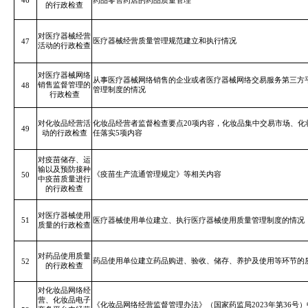
46
药品零售药店的药品质量管理
的行政检查
对医疗器械经营
医疗器械经营质量管理规范建立和执行情况
47
活动的行政检查
对医疗器械网络
从事医疗器械网络销售的企业或者医疗器械网络交易服务第三方
销售监督管理的
48
管理制度的情况
行政检查
对化妆品经营活
化妆品经营者监督检查要点
20
项内容，化妆品集中交易市场、化
49
动的行政检查
任落实
5
项内容
对疫苗储存、运
输以及预防接种
《疫苗生产流通管理规定》等相关内容
50
中疫苗质量进行
的行政检查
对医疗器械使用
51
医疗器械使用单位建立、执行医疗器械使用质量管理制度的情况
质量的行政检查
对药品使用质量
药品使用单位建立药品购进、验收、储存、养护及使用等环节的
52
的行政检查
对化妆品网络经
营、化妆品电子
《化妆品网络经营监督管理办法》（国家药监局2023年第36号