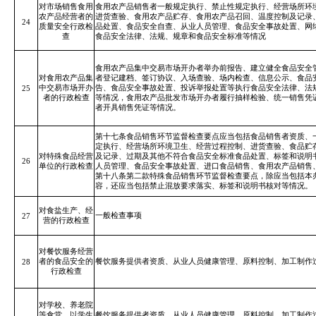
对市场销售食用
食用农产品销售者一般规定执行、禁止性规定执行、经营场所环
农产品经营者的
进货查验、食用农产品贮存、食用农产品召回、温度控制及记录
24
质量安全行政检
品处置、食品安全自查、从业人员管理、食品安全事故处置、网
查
食品安全法律、法规、规章和食品安全标准等情况
食用农产品集中交易市场开办者举办前报告、建立健全食品安全
对食用农产品集
者登记建档、签订协议、入场查验、场内检查、信息公示、食品
中交易市场开办
告、食品安全事故处置、投诉举报处置等执行食品安全法律、法
25
者的行政检查
等情况，食用农产品批发市场开办者履行抽样检验、统一销售凭
者开具销售凭证等情况。
第十七条食品销售环节监督检查要点应当包括食品销售者资质、
定执行、经营场所环境卫生、经营过程控制、进货查验、食品贮
对特殊食品经营
及记录、过期及其他不符合食品安全标准食品处置、标签和说明
26
单位的行政检查
人员管理、食品安全事故处置、进口食品销售、食用农产品销售
第十八条第二款特殊食品销售环节监督检查要点，除应当包括本
容，还应当包括禁止混放要求落实、标签和说明书核对等情况。
对食盐生产、经
一般检查事项
27
营的行政检查
对餐饮服务经营
者的食品安全的
餐饮服务提供者资质、从业人员健康管理、原料控制、加工制作
28
行政检查
对学校、养老院
等食堂、以学生
餐饮服务提供者资质、从业人员健康管理、原料控制、加工制作