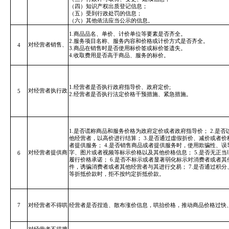
（四）知识产权出质登记信息；
（五）受到行政处罚的信息；
（六）其他依法应当公示的信息。
1.商品品名、单价、计价单位等要素是否齐全。
2.服务项目名称、服务内容和价格或计价方式是否齐全。
对经营者销售、
4
3.商品在销售时是否使用标价签或标价签遗失。
4.收取费用是否高于商品、服务的标价。
1.经营者是否执行政府指导价、政府定价;
对经营者执行政
5
2.经营者是否执行法定价格干预措施、紧急措施。
1.是否谎称商品和服务价格为政府定价或者政府指导价； 2.是
他经营者，以高价进行结算； 3.是否通过虛假折价、减价或者
者提供服务； 4.是否销售商品或者提供服务时，使用欺骗性、
对经营者提供商
字、图片或者视频等标示价格以及其他价格信息； 5.是否无正
6
履行价格承诺； 6.是否不标示或者显著弱化标示对消费者或者
件，诱骗消费者或者其他经营者与其进行交易； 7.是否通过积
等折抵价款时，拒不按约定折抵价款。
7
对经营者不得哄
经营者是否捏造、散布涨价信息，哄抬价格，推动商品价格过快