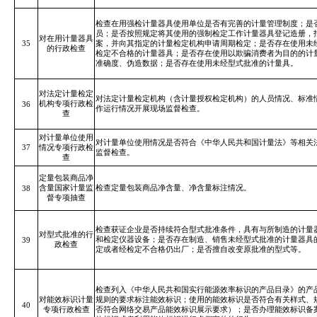
检查在用强检计量器具使用单位是否有完善的计量管理制度；是
员；是否按照规定将其使用的强制检定工作计量器具登记造册，
对在用计量器具
35
案，并向其指定的计量检定机构申请周期检定；是否存在使用未
的行政检查
检定不合格的计量器具；是否存在使用以欺骗消费者为目的的计
准确度、伪造数据；是否存在使用未经型式批准的计量具。
对法定计量检定
对法定计量检定机构（含计量授权检定机构）的人员情况、标准
机构专项行政检
36
作运行情况开展现场监督检查。
查
对计量单位使用
对计量单位使用情况是否符合《中华人民共和国计量法》等相关
37
情况专项行政检
监督检查。
查
定量包装商品净
含量国家计量监
检查定量包装商品净含量、净含量标注情况。
38
督专项抽查
检查获证企业是否持续符合型式批准条件，具有与所制造的计量
对型式批准的行
和检定仪器设备；是否存在制造、销售未经型式批准的计量器具
39
政检查
定或者经检定不合格仍出厂；是否擅自改变原批准的型式等。
检查列入《中华人民共和国实行能源效率标识的产品目录》的产
对能效标识计量
规则的要求标注能效标识；使用的能效标识是否符合有关样式、
40
专项行政
检查
否符合网络交易产品能效标识展示要求）；是否办理能效标识备