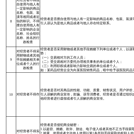
对经营者
不得擅
自使用与他人有
一定影响的商品
名称、包装、装
潢等相同或者近
经营者是否擅自使用与他人有一定影响的商品名称、包装、装潢
似的标识。不得
8
引人误认为是他人商品或者与他人存在特定联系。
擅自使用他人有
一定影响的企业
名称、社会组织
名称、姓名的行
政检查
经营者是否采用财物或者其他手段贿赂下列单位或者个人，以谋
对经营者不得采
势：
用财物或者其他
（一）交易相对方的工作人员；
9
手段贿赂相关单
（二）受交易相对方委托办理相关事务的单位或者个人；
位或者个人的行
（三）利用职权或者影响力影响交易的单位或者个人。
政检查
如：某药品经营企业为向某医院销售药品，暗中给予该医院药品
经营者是否对其商品的性能、功能、质量、销售状况、用户评价
对经营者不得作
引人误解的商业宣传，欺骗、误导消费者。经营者是否通过
组织
10
他经营者
进行虛假或者
引人误解的商业宣传。
经营者是否侵犯商业秘密：
1.以盗窃、贿赂、欺诈、胁迫、电子侵入或者其他不正当手段获
对经营者不得实
2.披露、使用或者允许他人使用以第1条所列手段获取的权利人