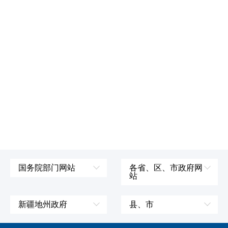
国务院部门网站
各省、区、市政府网
站
外交部
辽宁省
国防部
吉林省
新疆地州政府
县、市
发展和改革委员会
黑龙江省
伊犁哈萨克自治州
皮山县