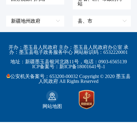
站
外交部
辽宁省
国防部
吉林省
新疆地州政府
县、市
发展和改革委员会
黑龙江省
伊犁哈萨克自治州
皮山县
科学技术部
上海市
塔城地区
墨玉县
开办：墨玉县人民政府 主办：墨玉县人民政府办公室 承
教育部
江苏省
办：墨玉县电子政务服务中心 网站标识码：6532220001
阿勒泰地区
策勒县
工业和信息化部
浙江省
地址：新疆墨玉县银河北路11号，电话：0903-6565139
博尔塔拉蒙古自治州
民丰县
ICP备案号：新ICP备18001641号-1
监察部
安徽省
昌吉回族自治州
和田县
公安机关备案号：653200-00032 Copyright © 2020 墨玉县
民政部
福建省
人民政府 All Rights Reserved
吐鲁番地区
和田市
司法部
江西省
巴音郭楞蒙古自治州
财政部
山东省
克拉玛依市
网站地图
人力资源和社会保障部
河南省
阿克苏地区
生态环境部
湖南省
哈密地区
自然资源部
广东省
喀什地区