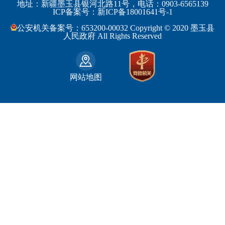
工业和信息化部
浙江省
地址：新疆墨玉县银河北路11号，电话：0903-6565139
博尔塔拉蒙古自治州
民丰县
ICP备案号：新ICP备18001641号-1
监察部
安徽省
昌吉回族自治州
和田县
公安机关备案号：653200-00032 Copyright © 2020 墨玉县
民政部
福建省
人民政府 All Rights Reserved
吐鲁番地区
和田市
司法部
江西省
巴音郭楞蒙古自治州
财政部
山东省
克拉玛依市
网站地图
人力资源和社会保障部
河南省
阿克苏地区
生态环境部
湖南省
哈密地区
自然资源部
广东省
喀什地区
住房和城乡建设部
广西壮族自治区
和田地区
国家铁路局
海南省
石河子市
水利部
四川省
农业部
重庆市
文化和旅游部
贵州省
商务部
云南省