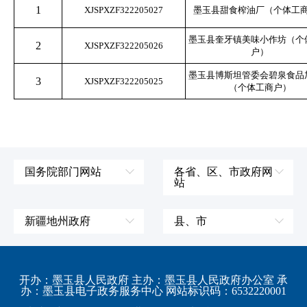
1
XJSPXZF322205027
墨玉县甜食榨油厂（个体工
墨玉县奎牙镇美味小作坊（个
2
XJSPXZF322205026
户）
墨玉县博斯坦管委会碧泉食品
3
XJSPXZF322205025
（个体工商户）
国务院部门网站
各省、区、市政府网
站
外交部
辽宁省
国防部
吉林省
新疆地州政府
县、市
发展和改革委员会
黑龙江省
伊犁哈萨克自治州
皮山县
科学技术部
上海市
塔城地区
墨玉县
开办：墨玉县人民政府 主办：墨玉县人民政府办公室 承
教育部
江苏省
办：墨玉县电子政务服务中心 网站标识码：6532220001
阿勒泰地区
策勒县