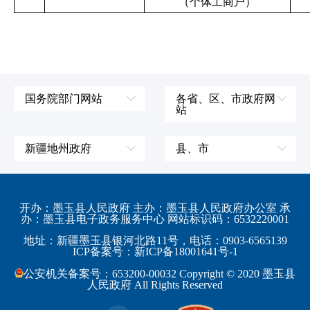
（个体工商户）
国务院部门网站
各省、区、市政府网
站
外交部
辽宁省
国防部
吉林省
新疆地州政府
县、市
发展和改革委员会
黑龙江省
伊犁哈萨克自治州
皮山县
科学技术部
上海市
塔城地区
墨玉县
开办：墨玉县人民政府 主办：墨玉县人民政府办公室 承
教育部
江苏省
办：墨玉县电子政务服务中心 网站标识码：6532220001
阿勒泰地区
策勒县
工业和信息化部
浙江省
地址：新疆墨玉县银河北路11号，电话：0903-6565139
博尔塔拉蒙古自治州
民丰县
ICP备案号：新ICP备18001641号-1
监察部
安徽省
昌吉回族自治州
和田县
公安机关备案号：653200-00032 Copyright © 2020 墨玉县
民政部
福建省
人民政府 All Rights Reserved
吐鲁番地区
和田市
司法部
江西省
巴音郭楞蒙古自治州