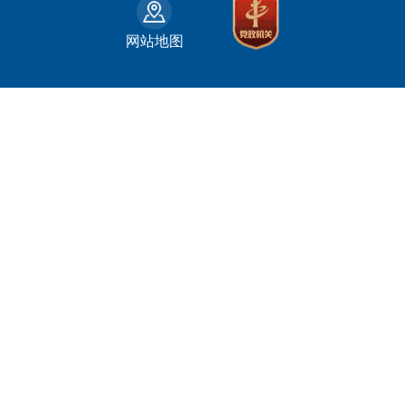
财政部
山东省
克拉玛依市
网站地图
人力资源和社会保障部
河南省
阿克苏地区
生态环境部
湖南省
哈密地区
自然资源部
广东省
喀什地区
住房和城乡建设部
广西壮族自治区
和田地区
国家铁路局
海南省
石河子市
水利部
四川省
农业部
重庆市
文化和旅游部
贵州省
商务部
云南省
西藏自治区
陕西省
青海省