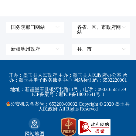
国务院部门网站
各省、区、市政府网
站
外交部
辽宁省
国防部
吉林省
新疆地州政府
县、市
发展和改革委员会
黑龙江省
伊犁哈萨克自治州
皮山县
科学技术部
上海市
塔城地区
墨玉县
开办：墨玉县人民政府 主办：墨玉县人民政府办公室 承
教育部
江苏省
办：墨玉县电子政务服务中心 网站标识码：6532220001
阿勒泰地区
策勒县
工业和信息化部
浙江省
地址：新疆墨玉县银河北路11号，电话：0903-6565139
博尔塔拉蒙古自治州
民丰县
ICP备案号：新ICP备18001641号-1
监察部
安徽省
昌吉回族自治州
和田县
公安机关备案号：653200-00032 Copyright © 2020 墨玉县
民政部
福建省
人民政府 All Rights Reserved
吐鲁番地区
和田市
司法部
江西省
巴音郭楞蒙古自治州
财政部
山东省
克拉玛依市
网站地图