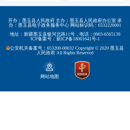
发展和改革委员会
黑龙江省
伊犁哈萨克自治州
皮山县
科学技术部
上海市
塔城地区
墨玉县
开办：墨玉县人民政府 主办：墨玉县人民政府办公室 承
教育部
江苏省
办：墨玉县电子政务服务中心 网站标识码：6532220001
阿勒泰地区
策勒县
工业和信息化部
浙江省
地址：新疆墨玉县银河北路11号，电话：0903-6565139
博尔塔拉蒙古自治州
民丰县
ICP备案号：新ICP备18001641号-1
监察部
安徽省
昌吉回族自治州
和田县
公安机关备案号：653200-00032 Copyright © 2020 墨玉县
民政部
福建省
人民政府 All Rights Reserved
吐鲁番地区
和田市
司法部
江西省
巴音郭楞蒙古自治州
财政部
山东省
克拉玛依市
网站地图
人力资源和社会保障部
河南省
阿克苏地区
生态环境部
湖南省
哈密地区
自然资源部
广东省
喀什地区
住房和城乡建设部
广西壮族自治区
和田地区
国家铁路局
海南省
石河子市
水利部
四川省