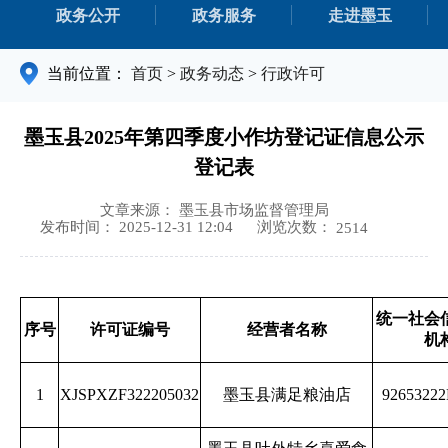
政务公开
政务服务
走进墨玉
当前位置：
首页
>
政务动态
>
行政许可
墨玉县2025年第四季度小作坊登记证信息公示
登记表
文章来源： 墨玉县市场监督管理局
浏览次数：
发布时间： 2025-12-31 12:04
2514
统一社会
序号
许可证编号
经营者名称
机
1
XJSPXZF322205032
墨玉县满足粮油店
9265322