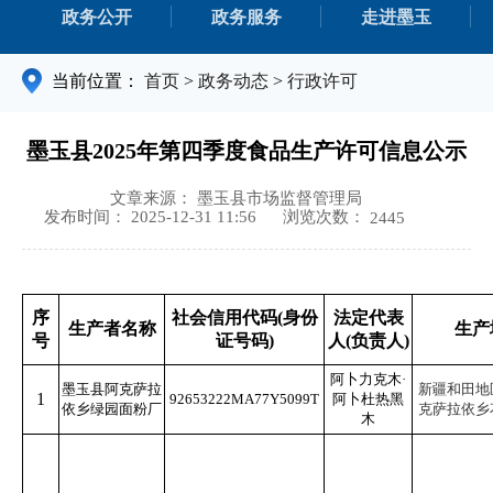
政务公开
政务服务
走进墨玉
当前位置：
首页
>
政务动态
>
行政许可
墨玉县2025年第四季度食品生产许可信息公示
文章来源： 墨玉县市场监督管理局
浏览次数：
发布时间： 2025-12-31 11:56
2445
序
社会信用代码(身份
法定代表
生产者名称
生产
号
证号码)
人(负责人)
阿卜力克木·
墨玉县阿克萨拉
新疆和田地
1
92653222MA77Y5099T
阿卜杜热黑
依乡绿园面粉厂
克萨拉依乡
木