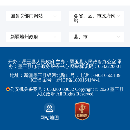
国务院部门网站
各省、区、市政府网
站
外交部
辽宁省
国防部
吉林省
新疆地州政府
县、市
发展和改革委员会
黑龙江省
伊犁哈萨克自治州
皮山县
科学技术部
上海市
塔城地区
墨玉县
开办：墨玉县人民政府 主办：墨玉县人民政府办公室 承
教育部
江苏省
办：墨玉县电子政务服务中心 网站标识码：6532220001
阿勒泰地区
策勒县
工业和信息化部
浙江省
地址：新疆墨玉县银河北路11号，电话：0903-6565139
博尔塔拉蒙古自治州
民丰县
ICP备案号：新ICP备18001641号-1
监察部
安徽省
昌吉回族自治州
和田县
公安机关备案号：653200-00032 Copyright © 2020 墨玉县
民政部
福建省
人民政府 All Rights Reserved
吐鲁番地区
和田市
司法部
江西省
巴音郭楞蒙古自治州
财政部
山东省
克拉玛依市
网站地图
人力资源和社会保障部
河南省
阿克苏地区