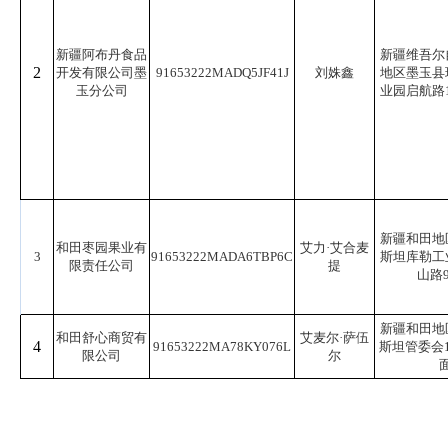
新疆阿布丹食品
新疆维吾尔
2
开发有限公司墨
91653222MADQ5JF41J
刘姝鑫
地区墨玉县
玉分公司
业园启航路1号
新疆和田地
和田枣园果业有
艾力·艾合麦
3
91653222MADA6TBP6C
斯坦库勒工
限责任公司
提
山路9
新疆和田地
和田舒心商贸有
艾麦尔·萨伍
4
91653222MA78KY076L
斯坦管委会1
限公司
尔