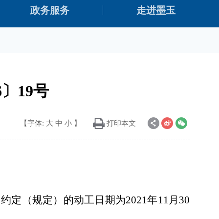
政务服务
走进墨玉
〕19号
【字体:
大
中
小
】
打印本文
，约定（规定）的动工日期为
20
21
年
11
月
30