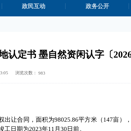
政民互动
政务公开
地认定书 墨自然资闲认字〔2026
浏览次数：
3:05
983
权出让合同，面积
为
98025.86
平方米（
147
亩
）
竣工日期为
20
23
年
11
月
30
日前
。