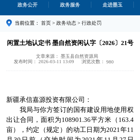
政务公开
政务服务
走进墨玉
当前位置：
首页
>
政务动态
>
行政处罚
闲置土地认定书 墨自然资闲认字〔2026〕21号
文章来源： 墨玉县自然资源局
浏览次数：
发布时间： 2026-03-11 13:09
980
新疆承信嘉源投资有限公司：
我局与你方签订的国有建设用地使用权
出让合同，面积
为
108901.36
平方米（
163.4
亩
）
，
约定（规定）的动工日期为
20
21
年
11
月
30
日前
（交地时间为
20
21
年
11
月
27
日