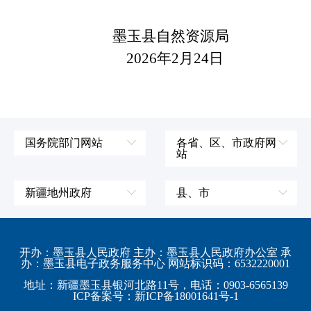
墨玉县自然资源局
2026年2月24日
国务院部门网站
各省、区、市政府网
站
外交部
辽宁省
国防部
吉林省
新疆地州政府
县、市
发展和改革委员会
黑龙江省
伊犁哈萨克自治州
皮山县
科学技术部
上海市
塔城地区
墨玉县
开办：墨玉县人民政府 主办：墨玉县人民政府办公室 承
教育部
江苏省
办：墨玉县电子政务服务中心 网站标识码：6532220001
阿勒泰地区
策勒县
工业和信息化部
浙江省
地址：新疆墨玉县银河北路11号，电话：0903-6565139
博尔塔拉蒙古自治州
民丰县
ICP备案号：新ICP备18001641号-1
监察部
安徽省
昌吉回族自治州
和田县