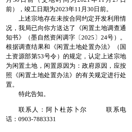
前），竣工日期为
20
23
年
11
月
30
日前
。
上述宗地存在未按合同约定开发利用情
况，我局已向你方送达了
《闲置土地调查通
知书》（墨自然资闲调字〔
2025〕24号）
。
根据调查结果和《闲置土地处置办法》（国
土资源部第
53号令）的规定，认定上述宗地
为闲置土地，闲置原因为：政府原因，应按
照《闲置土地处置办法》的有关规定进行处
置。
特此告知。
联系人：阿卜杜苏卜尔
联系电
话：
0903-7883331