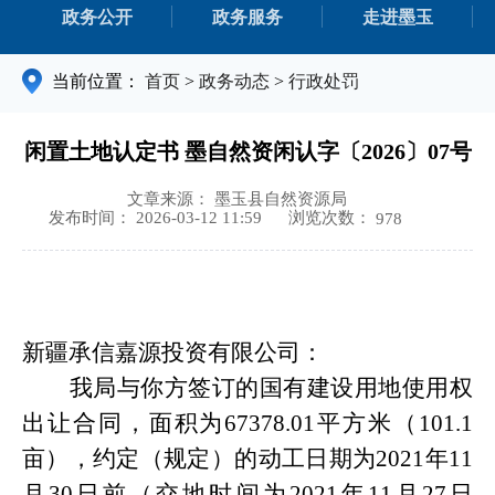
政务公开
政务服务
走进墨玉
当前位置：
首页
>
政务动态
>
行政处罚
闲置土地认定书 墨自然资闲认字〔2026〕07号
文章来源： 墨玉县自然资源局
浏览次数：
发布时间： 2026-03-12 11:59
978
新疆承信嘉源投资有限公司：
我局与你方签订的国有建设用地使用权
出让合同，面积为
67378.01
平方米（
101.1
亩
）
，约定（规定）的动工日期为
20
21
年
11
月
30
日前
（交地时间为
20
21
年
11
月
27
日