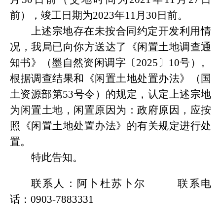
前），竣工日期为
20
23
年
11
月
30
日前
。
上述宗地存在未按合同约定开发利用情
况，我局已向你方送达了
《闲置土地调查通
知书》（墨自然资闲调字〔
2025〕10号）
。
根据调查结果和《闲置土地处置办法》（国
土资源部第
53号令）的规定，认定上述宗地
为闲置土地，闲置原因为：政府原因，应按
照《闲置土地处置办法》的有关规定进行处
置。
特此告知。
联系人：阿卜杜苏卜尔
联系电
话：
0903-7883331