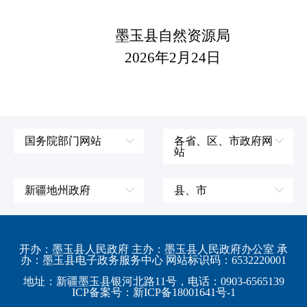
墨玉县自然资源局
2026年2月24日
国务院部门网站
各省、区、市政府网
站
外交部
辽宁省
国防部
吉林省
新疆地州政府
县、市
发展和改革委员会
黑龙江省
伊犁哈萨克自治州
皮山县
科学技术部
上海市
塔城地区
墨玉县
开办：墨玉县人民政府 主办：墨玉县人民政府办公室 承
教育部
江苏省
办：墨玉县电子政务服务中心 网站标识码：6532220001
阿勒泰地区
策勒县
工业和信息化部
浙江省
地址：新疆墨玉县银河北路11号，电话：0903-6565139
博尔塔拉蒙古自治州
民丰县
ICP备案号：新ICP备18001641号-1
监察部
安徽省
昌吉回族自治州
和田县