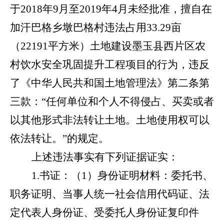
于
2018年9月至2019年4月未经批准，擅自在
加汗巴格乡墩巴格村违法占用33.29亩
（22191平方米）土地建设墨玉县西片区农
村饮水安全巩固提升工程项目的
行为，
违反
了《中华人民共和国土地管理法》第二条第
三款：
“任何
单位
和个人不得侵占、买卖或者
以其他形式非法转让土地。土地使用权可以
依法转让。
”的规定
。
上述违法事实有下列证据证实：
1.
书证：
（
1
）
身份证明材料：委托书、
职务证明、当事人统一社会信用代码证、法
定代表人身份证、受委托人身份证复印件