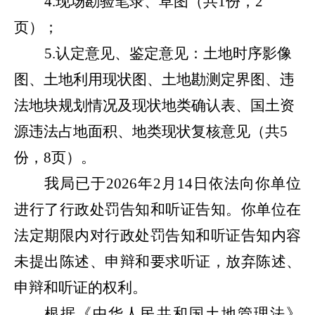
4
.
现场勘验笔录
、
草图（共
1份，2
页）；
5
.
认定意见、鉴定意见：土地时序影像
图、土地利用现状图、
土地勘测定界图
、违
法地块规划情况及现状地类确认表、国土资
源违法占地面积、地类现状复核意见（共
5
份，
8
页）。
我局已于
2026
年
2月14日依
法向
你单位
进行了行政处罚告知和听证告知。你
单位在
法定期限内对
行政处罚告知和听证告知
内容
未提出陈述、申辩和要求听证，放弃陈述、
申辩和
听证
的权利。
根据《中华人民共和国土地管理法》