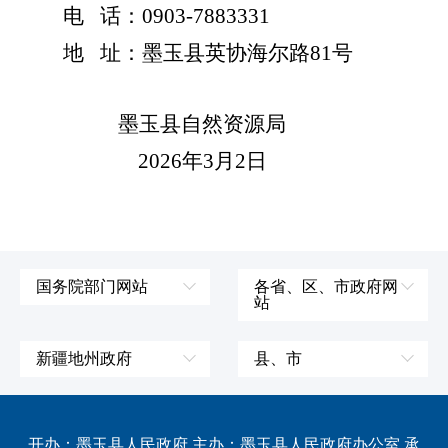
电
话：
0903-78
83331
地
址：墨玉县英协海尔路
81
号
墨玉县自然资源局
2026
年
3
月
2
日
国务院部门网站
各省、区、市政府网
站
外交部
辽宁省
国防部
吉林省
新疆地州政府
县、市
发展和改革委员会
黑龙江省
伊犁哈萨克自治州
皮山县
科学技术部
上海市
塔城地区
墨玉县
开办：墨玉县人民政府 主办：墨玉县人民政府办公室 承