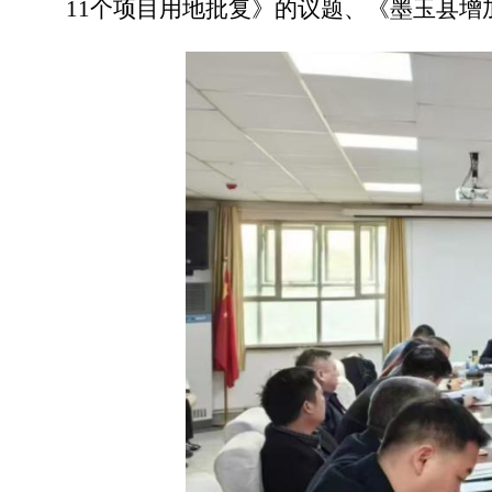
11个项目用地批复
》
的议题、
《
墨玉县增