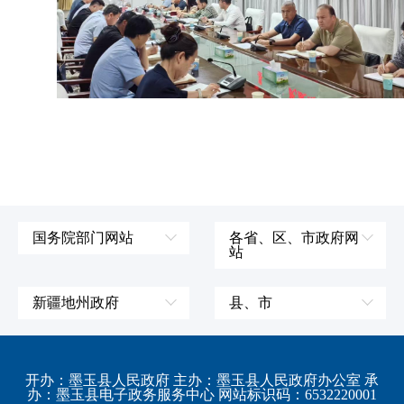
国务院部门网站
各省、区、市政府网
站
外交部
辽宁省
国防部
吉林省
新疆地州政府
县、市
发展和改革委员会
黑龙江省
伊犁哈萨克自治州
皮山县
科学技术部
上海市
塔城地区
墨玉县
开办：墨玉县人民政府 主办：墨玉县人民政府办公室 承
教育部
江苏省
办：墨玉县电子政务服务中心 网站标识码：6532220001
阿勒泰地区
策勒县