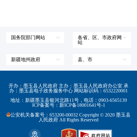
国务院部门网站
各省、区、市政府网
站
外交部
辽宁省
国防部
吉林省
新疆地州政府
县、市
发展和改革委员会
黑龙江省
伊犁哈萨克自治州
皮山县
科学技术部
上海市
塔城地区
墨玉县
开办：墨玉县人民政府 主办：墨玉县人民政府办公室 承
教育部
江苏省
办：墨玉县电子政务服务中心 网站标识码：6532220001
阿勒泰地区
策勒县
工业和信息化部
浙江省
地址：新疆墨玉县银河北路11号，电话：0903-6565139
博尔塔拉蒙古自治州
民丰县
ICP备案号：新ICP备18001641号-1
监察部
安徽省
昌吉回族自治州
和田县
公安机关备案号：653200-00032 Copyright © 2020 墨玉县
民政部
福建省
人民政府 All Rights Reserved
吐鲁番地区
和田市
司法部
江西省
巴音郭楞蒙古自治州