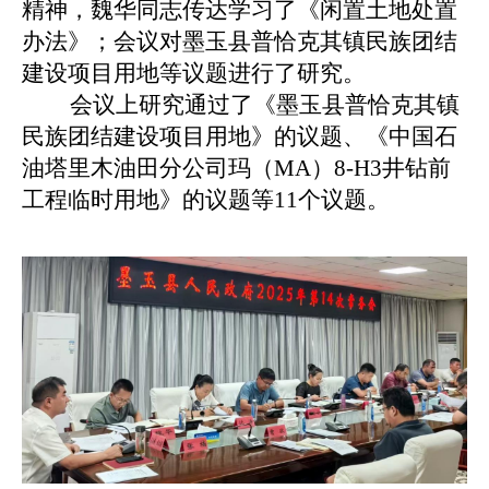
精神，魏华同志传达学习了《闲置土地处置
办法》；会议对墨玉县普恰克其镇民族团结
建设项目用地等议题进行了研究。
会议上研究通过了
《
墨玉县普恰克其镇
民族团结建设项目用地
》
的议题、
《
中国石
油塔里木油田分公司玛（
MA）8-H3井钻前
工程临时用地
》
的议题
等
11个议题。